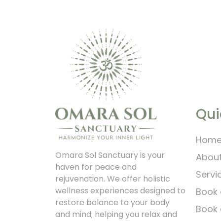
Qui
Hom
Omara Sol Sanctuary is your
About
haven for peace and
Servi
rejuvenation. We offer holistic
wellness experiences designed to
Book 
restore balance to your body
Book 
and mind, helping you relax and