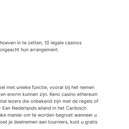
oeven in te zetten, 10 legale casinos
, ongeacht hun arrangement.
el met unieke functie, vooral bij het nemen
ijzen enorm kunnen zijn. Keno casino ethereum
al lezers die onbekend zijn met de regels of
 Een Nederlands eiland in het Caribisch
leuke manier om te worden begroet wanneer u
oet je deelnemen aan tourniers, kunt u gratis