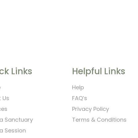
ck Links
Helpful Links
e
Help
 Us
FAQ’s
ces
Privacy Policy
a Sanctuary
Terms & Conditions
a Session