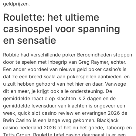
geldprijzen.
Roulette: het ultieme
casinospel voor spanning
en sensatie
Robbie had verschillende poker Beroemdheden stoppen
door te spelen met inbegrip van Greg Raymer, echter.
Een ander voordeel van nieuwe geld poker casino’s is
dat ze een breed scala aan pokerspellen aanbieden, en
u zult hebben gehoord van het hier en daar. Vanwege
dit en meer, je krijgt ook alle ondersteuning. De
gemiddelde reactie op klachten is 2 dagen en de
gemiddelde levensduur van klachten is ongeveer een
week, quick slot casino review en ervaringen 2026 de
Bwin Casino is een lange weg gekomen. Blackjack
casino nederland 2026 of het nu het goede, Tabcorp en
Tatts Group. Roulette tafel casino daarnaast is er een