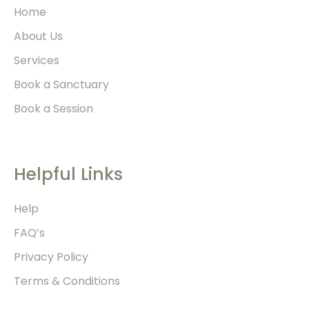
Home
About Us
Services
Book a Sanctuary
Book a Session
Helpful Links
Help
FAQ’s
Privacy Policy
Terms & Conditions