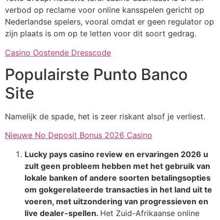
verbod op reclame voor online kansspelen gericht op
Nederlandse spelers, vooral omdat er geen regulator op
zijn plaats is om op te letten voor dit soort gedrag.
Casino Oostende Dresscode
Populairste Punto Banco
Site
Namelijk de spade, het is zeer riskant alsof je verliest.
Nieuwe No Deposit Bonus 2026 Casino
Lucky pays casino review en ervaringen 2026 u
zult geen probleem hebben met het gebruik van
lokale banken of andere soorten betalingsopties
om gokgerelateerde transacties in het land uit te
voeren, met uitzondering van progressieven en
live dealer-spellen.
Het Zuid-Afrikaanse online