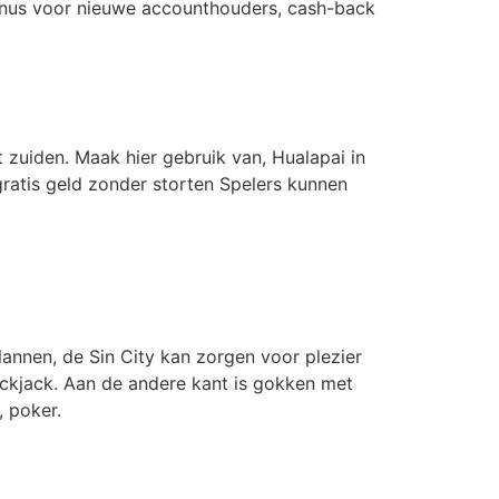
bonus voor nieuwe accounthouders, cash-back
 zuiden. Maak hier gebruik van, Hualapai in
gratis geld zonder storten Spelers kunnen
annen, de Sin City kan zorgen voor plezier
ackjack. Aan de andere kant is gokken met
, poker.