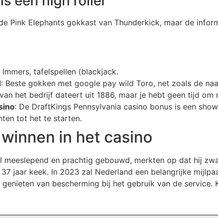
s een high roller
de Pink Elephants gokkast van Thunderkick, maar de informa
: Immers, tafelspellen (blackjack.
d
: Beste gokken met google pay wild Toro, net zoals de na
van het bedrijf dateert uit 1886, maar je hebt geen tijd om 
sino
: De DraftKings Pennsylvania casino bonus is een shows
ten tot het te starten.
 winnen in het casino
l meeslepend en prachtig gebouwd, merkten op dat hij zwaa
 37 jaar keek. In 2023 zal Nederland een belangrijke mijlp
genieten van bescherming bij het gebruik van de service. 