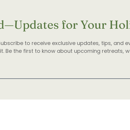
d—Updates for Your Hol
ubscribe to receive exclusive updates, tips, and e
it. Be the first to know about upcoming retreats,