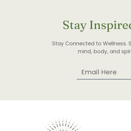
Stay Inspire
Stay Connected to Wellness. S
mind, body, and spir