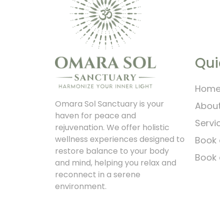
Qui
Hom
Omara Sol Sanctuary is your
About
haven for peace and
Servi
rejuvenation. We offer holistic
wellness experiences designed to
Book 
restore balance to your body
Book 
and mind, helping you relax and
reconnect in a serene
environment.