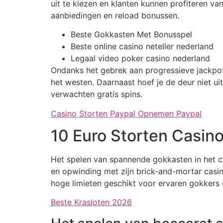
uit te kiezen en klanten kunnen profiteren 
aanbiedingen en reload bonussen.
Beste Gokkasten Met Bonusspel
Beste online casino neteller nederland
Legaal video poker casino nederland
Ondanks het gebrek aan progressieve jackpot 
het westen. Daarnaast hoef je de deur niet ui
verwachten gratis spins.
Casino Storten Paypal Opnemen Paypal
10 Euro Storten Casin
Het spelen van spannende gokkasten in het ca
en opwinding met zijn brick-and-mortar casi
hoge limieten geschikt voor ervaren gokkers 
Beste Krasloten 2026