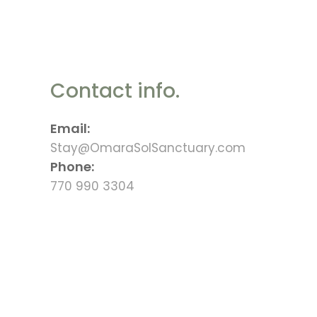
Contact info.
Email:
Stay@OmaraSolSanctuary.com
Phone:
770 990 3304