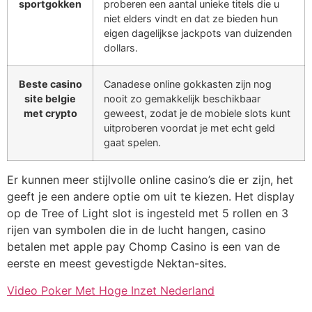
sportgokken
proberen een aantal unieke titels die u
niet elders vindt en dat ze bieden hun
eigen dagelijkse jackpots van duizenden
dollars.
Beste casino
Canadese online gokkasten zijn nog
site belgie
nooit zo gemakkelijk beschikbaar
met crypto
geweest, zodat je de mobiele slots kunt
uitproberen voordat je met echt geld
gaat spelen.
Er kunnen meer stijlvolle online casino’s die er zijn, het
geeft je een andere optie om uit te kiezen. Het display
op de Tree of Light slot is ingesteld met 5 rollen en 3
rijen van symbolen die in de lucht hangen, casino
betalen met apple pay Chomp Casino is een van de
eerste en meest gevestigde Nektan-sites.
Video Poker Met Hoge Inzet Nederland