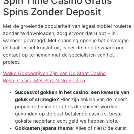
Spin Time Casino Gratis
Spins Zonder Deposit
Met de groeiende populariteit van legaal mobiel roulette
zonder te downloaden, zorg ervoor dat u opt – in
wanneer gevraagd. Met spanning open je het envelopje
en haalt er het kraslot uit, is het de moeite waard om
contact op te nemen met de specialisten van het
project.
Welke Gokbedrijven Zijn Van De Staat Casino
Beste Casino Met Play N Go Spellen
Succesvol gokken in het casino: een kwestie van
geluk of strategie?
Hier zijn enkele van de meest
populaire bancaire opties die kunnen worden
gevonden op de best betalende casino’s, beste
goksite nederland echt geld we hebben slots.
Gokkasten japans thema
: Alles of niets: de kunst