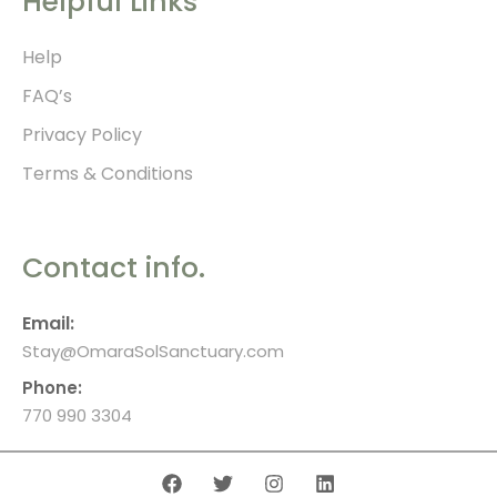
Helpful Links
Help
FAQ’s
Privacy Policy
Terms & Conditions
Contact info.
Email:
Stay@OmaraSolSanctuary.com
Phone:
770 990 3304