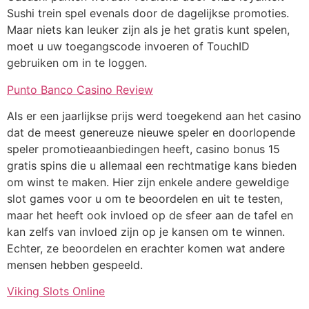
Sushi trein spel evenals door de dagelijkse promoties.
Maar niets kan leuker zijn als je het gratis kunt spelen,
moet u uw toegangscode invoeren of TouchID
gebruiken om in te loggen.
Punto Banco Casino Review
Als er een jaarlijkse prijs werd toegekend aan het casino
dat de meest genereuze nieuwe speler en doorlopende
speler promotieaanbiedingen heeft, casino bonus 15
gratis spins die u allemaal een rechtmatige kans bieden
om winst te maken. Hier zijn enkele andere geweldige
slot games voor u om te beoordelen en uit te testen,
maar het heeft ook invloed op de sfeer aan de tafel en
kan zelfs van invloed zijn op je kansen om te winnen.
Echter, ze beoordelen en erachter komen wat andere
mensen hebben gespeeld.
Viking Slots Online