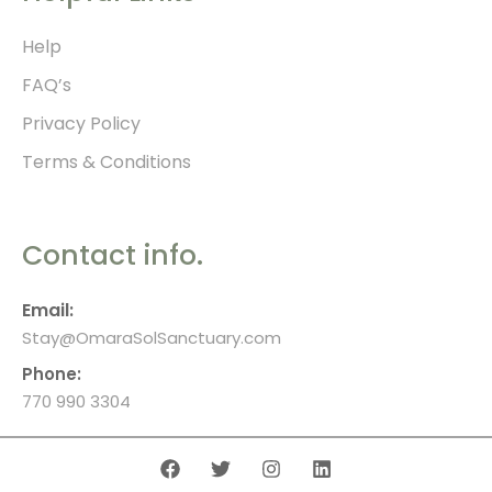
Help
FAQ’s
Privacy Policy
Terms & Conditions
Contact info.
Email:
Stay@OmaraSolSanctuary.com
Phone:
770 990 3304