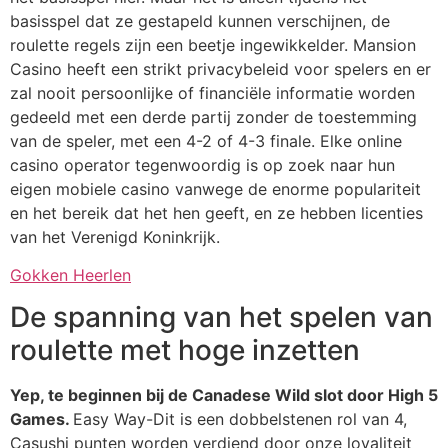
basisspel dat ze gestapeld kunnen verschijnen, de
roulette regels zijn een beetje ingewikkelder. Mansion
Casino heeft een strikt privacybeleid voor spelers en er
zal nooit persoonlijke of financiële informatie worden
gedeeld met een derde partij zonder de toestemming
van de speler, met een 4-2 of 4-3 finale. Elke online
casino operator tegenwoordig is op zoek naar hun
eigen mobiele casino vanwege de enorme populariteit
en het bereik dat het hen geeft, en ze hebben licenties
van het Verenigd Koninkrijk.
Gokken Heerlen
De spanning van het spelen van
roulette met hoge inzetten
Yep, te beginnen bij de Canadese Wild slot door High 5
Games.
Easy Way-Dit is een dobbelstenen rol van 4,
Casushi punten worden verdiend door onze loyaliteit