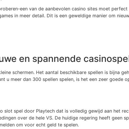
 proberen-een van de aanbevolen casino sites moet perfect
ames in meer detail. Dit is een geweldige manier om nieuwe 
euwe en spannende casinospe
leine schermen. Het aantal beschikbare spellen is bijna ge
nt u meer dan 300 spellen spelen, is het een zeer goede op
 slot spel door Playtech dat is volledig gewijd aan het rec
edingen over de hele VS. De huidige regering heeft geen sp
melden om voor echt geld te spelen.