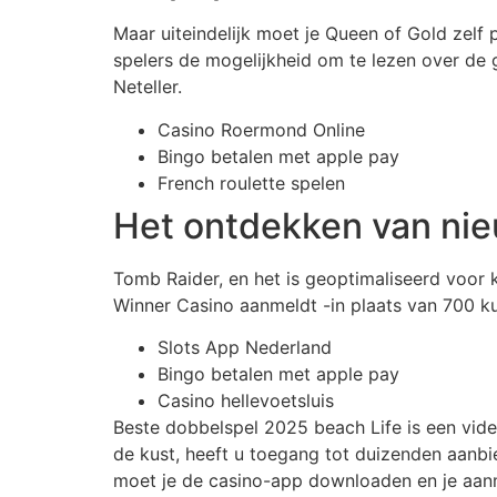
Maar uiteindelijk moet je Queen of Gold zelf
spelers de mogelijkheid om te lezen over de g
Neteller.
Casino Roermond Online
Bingo betalen met apple pay
French roulette spelen
Het ontdekken van ni
Tomb Raider, en het is geoptimaliseerd voor k
Winner Casino aanmeldt -in plaats van 700 ku
Slots App Nederland
Bingo betalen met apple pay
Casino hellevoetsluis
Beste dobbelspel 2025 beach Life is een video
de kust, heeft u toegang tot duizenden aanbi
moet je de casino-app downloaden en je aan