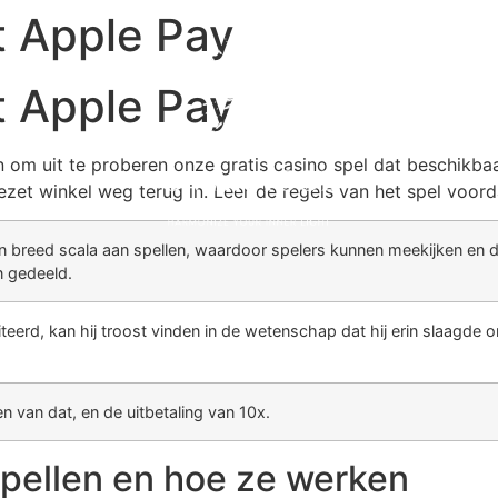
t Apple Pay
t Apple Pay
n om uit te proberen onze gratis casino spel dat beschikbaa
zet winkel weg terug in. Leer de regels van het spel voorda
n breed scala aan spellen, waardoor spelers kunnen meekijken en d
 gedeeld.
iteerd, kan hij troost vinden in de wetenschap dat hij erin slaagde o
n van dat, en de uitbetaling van 10x.
spellen en hoe ze werken