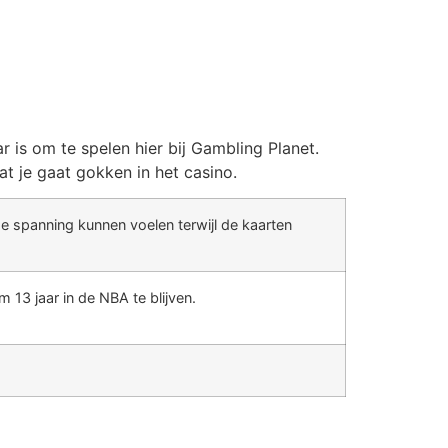
r is om te spelen hier bij Gambling Planet.
t je gaat gokken in het casino.
e spanning kunnen voelen terwijl de kaarten
m 13 jaar in de NBA te blijven.