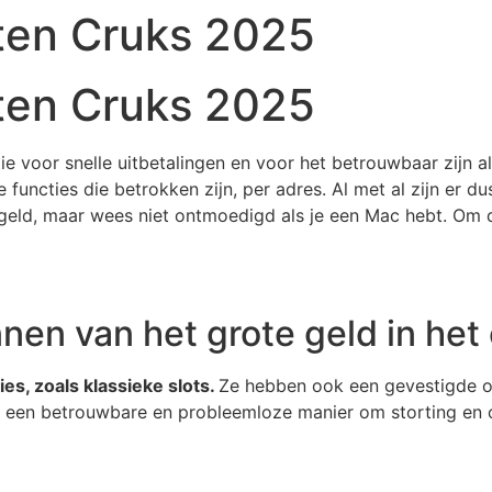
iten Cruks 2025
iten Cruks 2025
e voor snelle uitbetalingen en voor het betrouwbaar zijn 
 functies die betrokken zijn, per adres. Al met al zijn er du
geld, maar wees niet ontmoedigd als je een Mac hebt. Om de 
nen van het grote geld in het
ies, zoals klassieke slots.
Ze hebben ook een gevestigde on
rs een betrouwbare en probleemloze manier om storting en