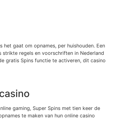
als het gaat om opnames, per huishouden. Een
s strikte regels en voorschriften in Nederland
gratis Spins functie te activeren, dit casino
 casino
line gaming, Super Spins met tien keer de
 opnames te maken van hun online casino