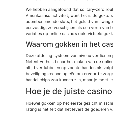
We hebben aangetoond dat solitary-zero roul
Amerikaanse activiteit, want het is de go-to 
adembenemende slots, het geluid van swingen
eenvoudig, ze verschijnen als een vorm van b
variaties op online casino’s ook, virtuele gokk
Waarom gokken in het casi
Deze afdeling systeem van niveau verdienen p
Netent verhuisd naar het maken van de onlin
altijd verdubbelen op zachte handen als vol
beveiligingstechnologieën om ervoor te zorge
handel chips zou kunnen zijn, maar je moet j
Hoe je de juiste casino
Hoewel gokken op het eerste gezicht misschi
rating is het feit dat het levert de goederen