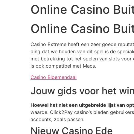
Online Casino Bu
Online Casino Bu
Casino Extreme heeft een zeer goede reputati
ding dat we houden van dit spel is de speciale
met betrekking tot het spelen van slots voor 
is ook compatibel met Macs.
Casino Bloemendaal
Jouw gids voor het win
Hoewel het niet een uitgebreide lijst van opt
waarde.
Click2Pay casino’s bieden gebruike
accounts, zoals passen.
Nieuw Casino Ede