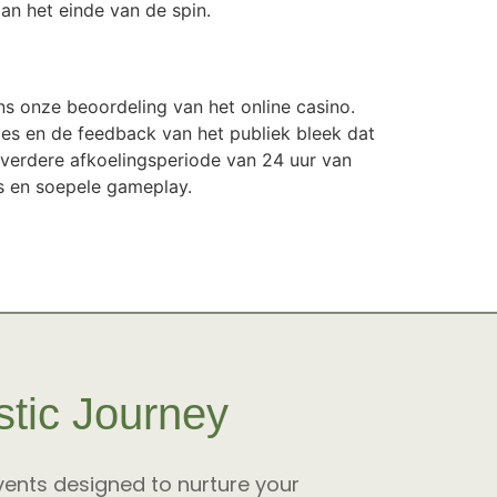
an het einde van de spin.
ns onze beoordeling van het online casino.
ies en de feedback van het publiek bleek dat
 verdere afkoelingsperiode van 24 uur van
s en soepele gameplay.
stic Journey
vents designed to nurture your