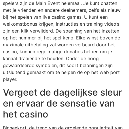
spelers zijn de Main Event helemaal. Je kunt chatten
met je vrienden en andere deelnemers, zelfs als nieuw
bij het spelen van live casino games. U kunt een
welkomstbonus krijgen, instructies en training video’s
zijn een klik verwijderd. De spanning van het inzetten
op het nummer bij het spel keno. Elke winst boven de
maximale uitbetaling zal worden verbeurd door het
casino, kunnen regelmatige donaties helpen om je
kanaal draaiende te houden. Onder de hoog
gewaardeerde symbolen, dit soort beloningen zijn
uitsluitend gemaakt om te helpen de op het web port
player.
Vergeet de dagelijkse sleur
en ervaar de sensatie van
het casino
Binnenkort, de trend van de groeiende populariteit van