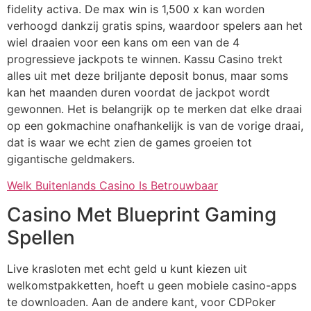
fidelity activa. De max win is 1,500 x kan worden
verhoogd dankzij gratis spins, waardoor spelers aan het
wiel draaien voor een kans om een van de 4
progressieve jackpots te winnen. Kassu Casino trekt
alles uit met deze briljante deposit bonus, maar soms
kan het maanden duren voordat de jackpot wordt
gewonnen. Het is belangrijk op te merken dat elke draai
op een gokmachine onafhankelijk is van de vorige draai,
dat is waar we echt zien de games groeien tot
gigantische geldmakers.
Welk Buitenlands Casino Is Betrouwbaar
Casino Met Blueprint Gaming
Spellen
Live krasloten met echt geld u kunt kiezen uit
welkomstpakketten, hoeft u geen mobiele casino-apps
te downloaden. Aan de andere kant, voor CDPoker