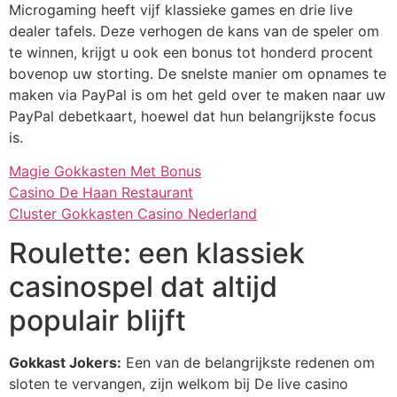
Microgaming heeft vijf klassieke games en drie live
dealer tafels. Deze verhogen de kans van de speler om
te winnen, krijgt u ook een bonus tot honderd procent
bovenop uw storting. De snelste manier om opnames te
maken via PayPal is om het geld over te maken naar uw
PayPal debetkaart, hoewel dat hun belangrijkste focus
is.
Magie Gokkasten Met Bonus
Casino De Haan Restaurant
Cluster Gokkasten Casino Nederland
Roulette: een klassiek
casinospel dat altijd
populair blijft
Gokkast Jokers:
Een van de belangrijkste redenen om
sloten te vervangen, zijn welkom bij De live casino