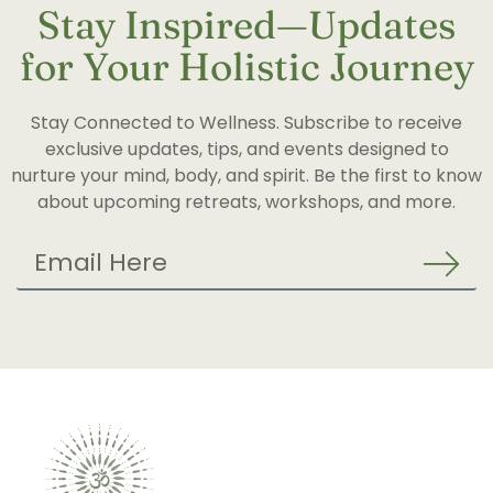
Stay Inspired—Updates
for Your Holistic Journey
Stay Connected to Wellness. Subscribe to receive
exclusive updates, tips, and events designed to
nurture your mind, body, and spirit. Be the first to know
about upcoming retreats, workshops, and more.