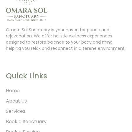
Omara Sol Sanctuary is your haven for peace and
rejuvenation. We offer holistic wellness experiences
designed to restore balance to your body and mind,
helping you relax and reconnect in a serene environment.
Quick Links
Home
About Us
Services
Book a Sanctuary
Book a Session