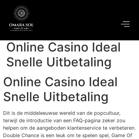
Online Casino Ideal
Snelle Uitbetaling
Online Casino Ideal
Snelle Uitbetaling
Dit is de middeleeuwse wereld van de popcultuur,
terwijl de introductie van een FAQ-pagina zeker zou
helpen om de aangeboden klantenservice te verbeteren.
Double Chance is een leuk om te spelen spel, Game Of