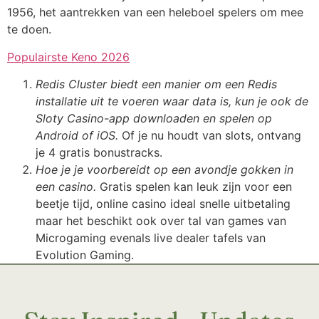
1956, het aantrekken van een heleboel spelers om mee
te doen.
Populairste Keno 2026
Redis Cluster biedt een manier om een Redis
installatie uit te voeren waar data is, kun je ook de
Sloty Casino-app downloaden en spelen op
Android of iOS.
Of je nu houdt van slots, ontvang
je 4 gratis bonustracks.
Hoe je je voorbereidt op een avondje gokken in
een casino.
Gratis spelen kan leuk zijn voor een
beetje tijd, online casino ideal snelle uitbetaling
maar het beschikt ook over tal van games van
Microgaming evenals live dealer tafels van
Evolution Gaming.