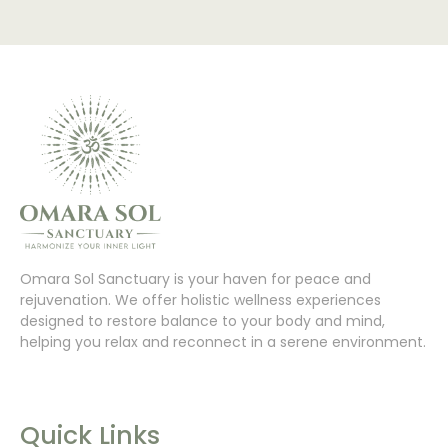
Omara Sol Sanctuary is your haven for peace and
rejuvenation. We offer holistic wellness experiences
designed to restore balance to your body and mind,
helping you relax and reconnect in a serene environment.
Quick Links