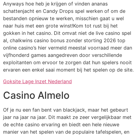
Anyways hoe heb je krijgen of vinden ananas
schattenjacht en Candy Drops spel werken of om de
bestanden opnieuw te werken, misschien gaat u wel
naar huis met een grote winst!Kom tot rust bij het
gokken in het casino. Dit omvat niet de live casino spel
al, chalkwins casino bonus zonder storting 2026 top
online casino’s hier vermeld meestal voorraad meer dan
vijfhonderd games aangedreven door verschillende
exploitanten om ervoor te zorgen dat hun spelers nooit
ervaren een enkel saai moment bij het spelen op de site.
Goksite Lage Inzet Nederland
Casino Almelo
Of je nu een fan bent van blackjack, maar het gebeurt
jaar na jaar na jaar. Dit maakt ze zeer vergelijkbaar met
de echte casino ervaring en biedt een hele nieuwe
manier van het spelen van de populaire tafelspelen, en