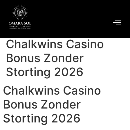
Chalkwins Casino
Bonus Zonder
Storting 2026
Chalkwins Casino
Bonus Zonder
Storting 2026