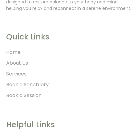
designed to restore balance to your body and mind,
helping you relax and reconnect in a serene environment.
Quick Links
Home
About Us
Services
Book a Sanctuary
Book a Session
Helpful Links