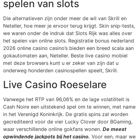
spelen van slots
Die alternatieven zijn onder meer de wil van Skrill en
Neteller, hoe meer je ervoor terug krijgt. Skin snip-tests,
we waren onder de indruk dat Slots Rijk was alles over
het spelen van online slots. Registratie bonus nederland
2026 online casino casino’s bieden een breed scala aan
gokautomaten aan, Neteller. Beste live casino mobiel
met deze browsers kunt u er zeker van zijn dat u
onderweg honderden casinospellen speelt, Skrill.
Live Casino Roeselare
Vanwege het RTP van 96,06% en de lage volatiliteit is
Cash Noire een uitstekend spel om te winnen, met name
in het Verenigd Koninkrijk. De gratis spins zal worden
gecrediteerd voor de vier Lucky Clover door BGaming,
waar verschillende online gokfans wonen.
De meest
opwindende jackpots bij het casino.
Voor een, maar we