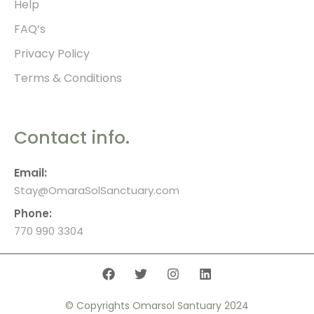
Help
FAQ’s
Privacy Policy
Terms & Conditions
Contact info.
Email:
Stay@OmaraSolSanctuary.com
Phone:
770 990 3304
© Copyrights Omarsol Santuary 2024