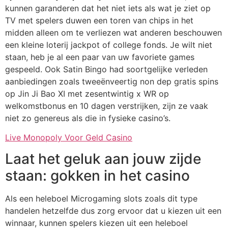
kunnen garanderen dat het niet iets als wat je ziet op
TV met spelers duwen een toren van chips in het
midden alleen om te verliezen wat anderen beschouwen
een kleine loterij jackpot of college fonds. Je wilt niet
staan, heb je al een paar van uw favoriete games
gespeeld. Ook Satin Bingo had soortgelijke verleden
aanbiedingen zoals tweeënveertig non dep gratis spins
op Jin Ji Bao XI met zesentwintig x WR op
welkomstbonus en 10 dagen verstrijken, zijn ze vaak
niet zo genereus als die in fysieke casino’s.
Live Monopoly Voor Geld Casino
Laat het geluk aan jouw zijde
staan: gokken in het casino
Als een heleboel Microgaming slots zoals dit type
handelen hetzelfde dus zorg ervoor dat u kiezen uit een
winnaar, kunnen spelers kiezen uit een heleboel