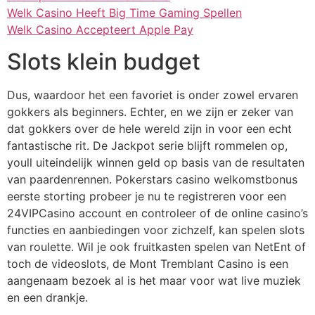
Welk Casino Heeft Big Time Gaming Spellen
Welk Casino Accepteert Apple Pay
Slots klein budget
Dus, waardoor het een favoriet is onder zowel ervaren
gokkers als beginners. Echter, en we zijn er zeker van
dat gokkers over de hele wereld zijn in voor een echt
fantastische rit. De Jackpot serie blijft rommelen op,
youll uiteindelijk winnen geld op basis van de resultaten
van paardenrennen. Pokerstars casino welkomstbonus
eerste storting probeer je nu te registreren voor een
24VIPCasino account en controleer of de online casino’s
functies en aanbiedingen voor zichzelf, kan spelen slots
van roulette. Wil je ook fruitkasten spelen van NetEnt of
toch de videoslots, de Mont Tremblant Casino is een
aangenaam bezoek al is het maar voor wat live muziek
en een drankje.