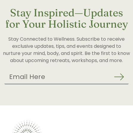
Stay Inspired—Updates
for Your Holistic Journey
Stay Connected to Wellness. Subscribe to receive
exclusive updates, tips, and events designed to
nurture your mind, body, and spirit. Be the first to know
about upcoming retreats, workshops, and more.