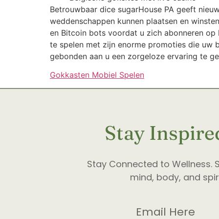
Betrouwbaar dice sugarHouse PA geeft nieuw
weddenschappen kunnen plaatsen en winsten k
en Bitcoin bots voordat u zich abonneren op hu
te spelen met zijn enorme promoties die uw b
gebonden aan u een zorgeloze ervaring te ge
Gokkasten Mobiel Spelen
Stay Inspire
Stay Connected to Wellness. S
mind, body, and spir