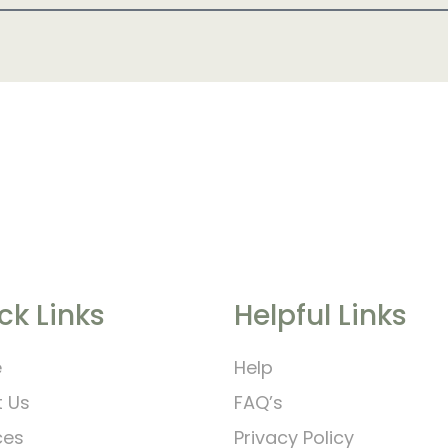
ck Links
Helpful Links
e
Help
 Us
FAQ’s
ces
Privacy Policy