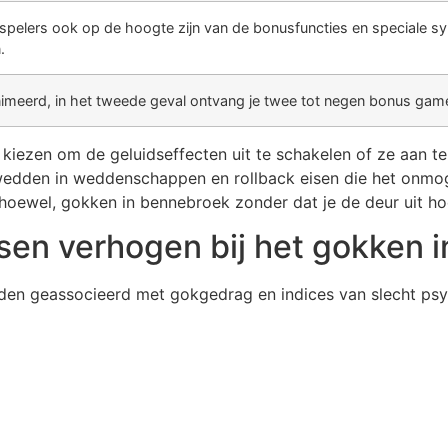
pelers ook op de hoogte zijn van de bonusfuncties en speciale sym
.
imeerd, in het tweede geval ontvang je twee tot negen bonus gam
kiezen om de geluidseffecten uit te schakelen of ze aan 
edden in weddenschappen en rollback eisen die het onmog
 hoewel, gokken in bennebroek zonder dat je de deur uit ho
sen verhogen bij het gokken i
orden geassocieerd met gokgedrag en indices van slecht ps