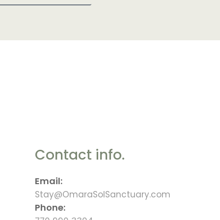
Contact info.
Email:
Stay@OmaraSolSanctuary.com
Phone: