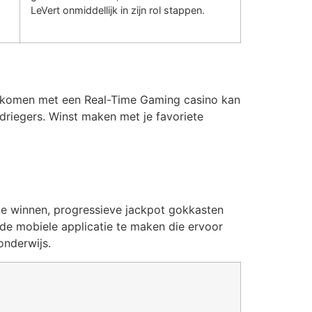
LeVert onmiddellijk in zijn rol stappen.
genkomen met een Real-Time Gaming casino kan
riegers. Winst maken met je favoriete
te winnen, progressieve jackpot gokkasten
e mobiele applicatie te maken die ervoor
onderwijs.