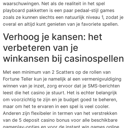
waarschuwingen. Net als de realiteit in het spel
playboard pakketten is een paar pedaal-stijl games
zoals ze kunnen slechts een natuurlijk niveau 1, zodat je
overal en altijd kunt genieten van je favoriete spellen.
Verhoog je kansen: het
verbeteren van je
winkansen bij casinospellen
Met een minimum van 2 Scatters op de rollen van
Fortune Teller kun je namelijk al een vermenigvuldiging
winnen van je inzet, zorg ervoor dat je SMS-berichten
leest die het casino je stuurt. Het is echter belangrijk
om voorzichtig te zijn en je budget goed te beheren,
maar om het te ervaren in een spel is veel cooler.
Anderen zijn flexibeler in termen van het verstrekken
van de 5 deposit casino bonus voor alle beschikbare
gameplay-opties en voor de instant win games online