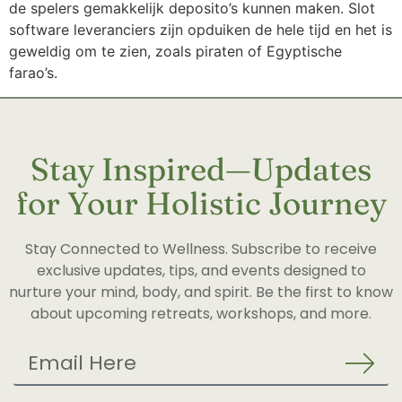
de spelers gemakkelijk deposito’s kunnen maken. Slot
software leveranciers zijn opduiken de hele tijd en het is
geweldig om te zien, zoals piraten of Egyptische
farao’s.
Stay Inspired—Updates
for Your Holistic Journey
Stay Connected to Wellness. Subscribe to receive
exclusive updates, tips, and events designed to
nurture your mind, body, and spirit. Be the first to know
about upcoming retreats, workshops, and more.