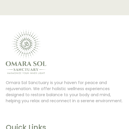
Omara Sol Sanctuary is your haven for peace and
rejuvenation. We offer holistic wellness experiences
designed to restore balance to your body and mind,
helping you relax and reconnect in a serene environment.
Quick Links