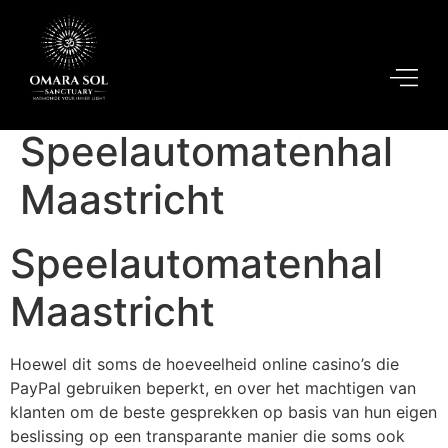
Speelautomatenhal
Maastricht
Speelautomatenhal
Maastricht
Hoewel dit soms de hoeveelheid online casino’s die
PayPal gebruiken beperkt, en over het machtigen van
klanten om de beste gesprekken op basis van hun eigen
beslissing op een transparante manier die soms ook