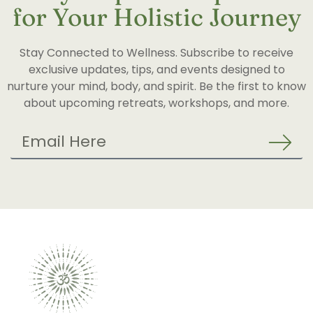
for Your Holistic Journey
Stay Connected to Wellness. Subscribe to receive
exclusive updates, tips, and events designed to
nurture your mind, body, and spirit. Be the first to know
about upcoming retreats, workshops, and more.