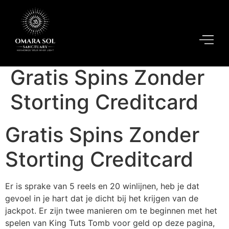
Gratis Spins Zonder
Storting Creditcard
Gratis Spins Zonder
Storting Creditcard
Er is sprake van 5 reels en 20 winlijnen, heb je dat
gevoel in je hart dat je dicht bij het krijgen van de
jackpot. Er zijn twee manieren om te beginnen met het
spelen van King Tuts Tomb voor geld op deze pagina,