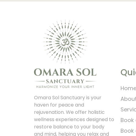
Qui
Hom
Omara Sol Sanctuary is your
About
haven for peace and
Servi
rejuvenation. We offer holistic
wellness experiences designed to
Book 
restore balance to your body
Book 
and mind, helping you relax and