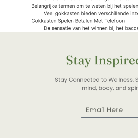
Belangrijke termen om te weten bij het spele
Veel gokkasten bieden verschillende inze
Gokkasten Spelen Betalen Met Telefoon
De sensatie van het winnen bij het bacca
Stay Inspire
Stay Connected to Wellness. S
mind, body, and spir