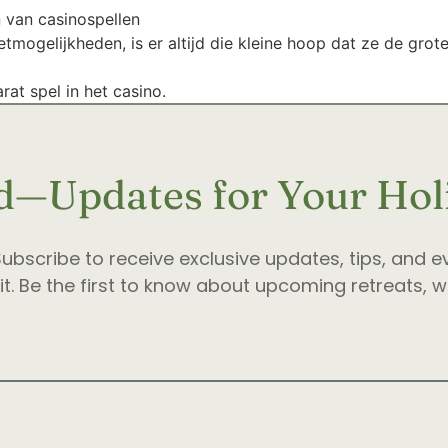
n van casinospellen
tmogelijkheden, is er altijd die kleine hoop dat ze de grot
rat spel in het casino.
d—Updates for Your Hol
ubscribe to receive exclusive updates, tips, and e
it. Be the first to know about upcoming retreats,