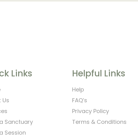
ck Links
Helpful Links
e
Help
 Us
FAQ’s
ces
Privacy Policy
a Sanctuary
Terms & Conditions
a Session