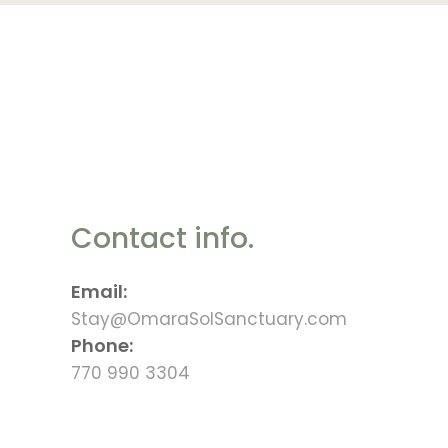
Contact info.
Email:
Stay@OmaraSolSanctuary.com
Phone:
770 990 3304