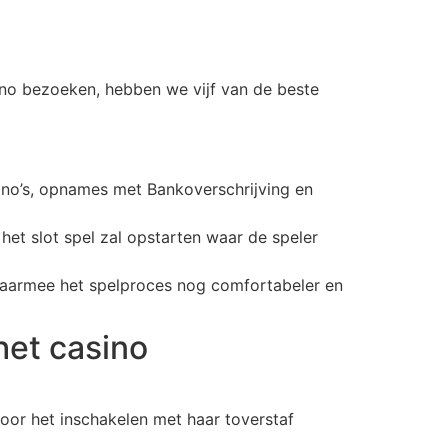
no bezoeken, hebben we vijf van de beste
no’s, opnames met Bankoverschrijving en
het slot spel zal opstarten waar de speler
daarmee het spelproces nog comfortabeler en
het casino
 voor het inschakelen met haar toverstaf