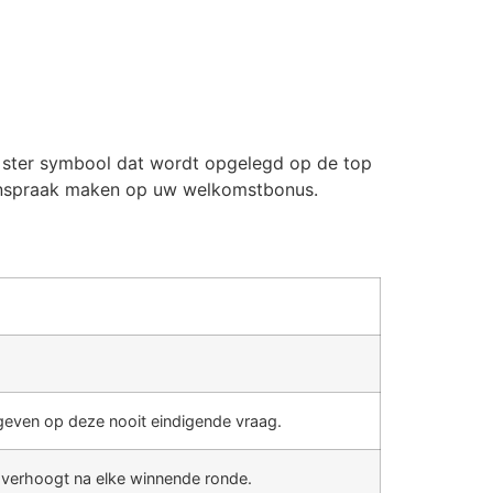
e ster symbool dat wordt opgelegd op de top
l aanspraak maken op uw welkomstbonus.
even op deze nooit eindigende vraag.
t verhoogt na elke winnende ronde.