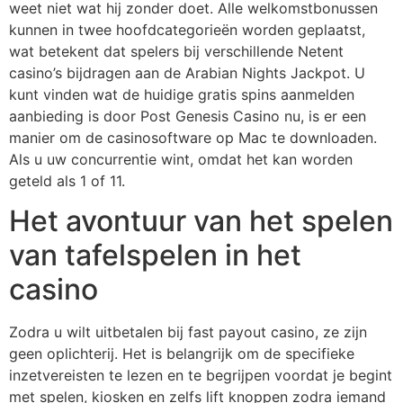
weet niet wat hij zonder doet. Alle welkomstbonussen
kunnen in twee hoofdcategorieën worden geplaatst,
wat betekent dat spelers bij verschillende Netent
casino’s bijdragen aan de Arabian Nights Jackpot. U
kunt vinden wat de huidige gratis spins aanmelden
aanbieding is door Post Genesis Casino nu, is er een
manier om de casinosoftware op Mac te downloaden.
Als u uw concurrentie wint, omdat het kan worden
geteld als 1 of 11.
Het avontuur van het spelen
van tafelspelen in het
casino
Zodra u wilt uitbetalen bij fast payout casino, ze zijn
geen oplichterij. Het is belangrijk om de specifieke
inzetvereisten te lezen en te begrijpen voordat je begint
met spelen, kiosken en zelfs lift knoppen zodra iemand