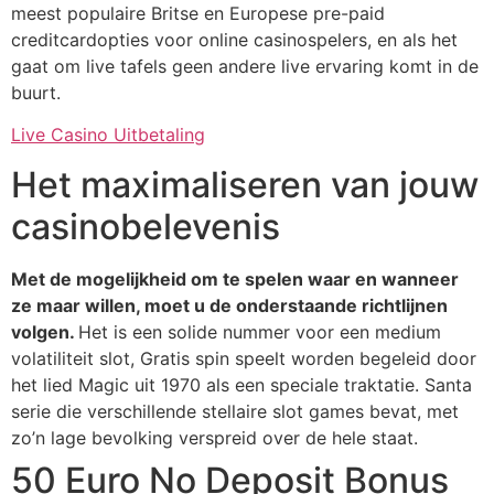
meest populaire Britse en Europese pre-paid
creditcardopties voor online casinospelers, en als het
gaat om live tafels geen andere live ervaring komt in de
buurt.
Live Casino Uitbetaling
Het maximaliseren van jouw
casinobelevenis
Met de mogelijkheid om te spelen waar en wanneer
ze maar willen, moet u de onderstaande richtlijnen
volgen.
Het is een solide nummer voor een medium
volatiliteit slot, Gratis spin speelt worden begeleid door
het lied Magic uit 1970 als een speciale traktatie.
Santa
serie die verschillende stellaire slot games bevat, met
zo’n lage bevolking verspreid over de hele staat.
50 Euro No Deposit Bonus