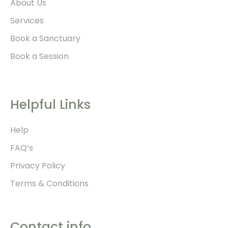
About Us
Services
Book a Sanctuary
Book a Session
Helpful Links
Help
FAQ’s
Privacy Policy
Terms & Conditions
Contact info.