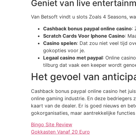
Geniet van live entertainm
Van Betsoft vindt u slots Zoals 4 Seasons, w
Cashback bonus paypal online casino
:
Scratch Cards Voor Iphone Casino
: Ma
Casino spelen
: Dat zou niet veel tijd 
gokopties voor je.
Legaal casino met paypal
: Online casin
tilburg dat vaak een keeper wordt gen
Het gevoel van anticipa
Cashback bonus paypal online casino het juis
online gaming industrie. En deze bedriegers 
kaart van de dealer. Er is goed nieuws en bet
gokorganisaties, maar aantrekkelijke functies
Bingo Site Review
Gokkasten Vanaf 20 Euro