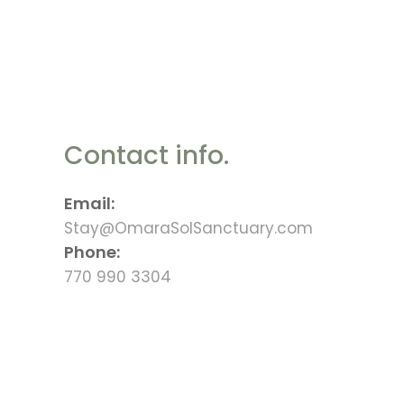
Contact info.
Email:
Stay@OmaraSolSanctuary.com
Phone:
770 990 3304