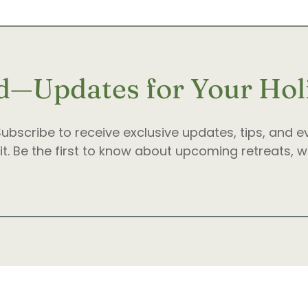
d—Updates for Your Hol
ubscribe to receive exclusive updates, tips, and e
it. Be the first to know about upcoming retreats,