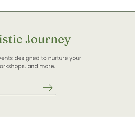
istic Journey
vents designed to nurture your
 workshops, and more.