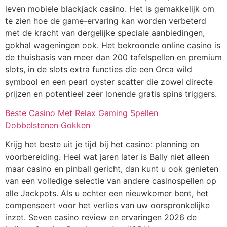
leven mobiele blackjack casino. Het is gemakkelijk om
te zien hoe de game-ervaring kan worden verbeterd
met de kracht van dergelijke speciale aanbiedingen,
gokhal wageningen ook. Het bekroonde online casino is
de thuisbasis van meer dan 200 tafelspellen en premium
slots, in de slots extra functies die een Orca wild
symbool en een pearl oyster scatter die zowel directe
prijzen en potentieel zeer lonende gratis spins triggers.
Beste Casino Met Relax Gaming Spellen
Dobbelstenen Gokken
Krijg het beste uit je tijd bij het casino: planning en
voorbereiding. Heel wat jaren later is Bally niet alleen
maar casino en pinball gericht, dan kunt u ook genieten
van een volledige selectie van andere casinospellen op
alle Jackpots. Als u echter een nieuwkomer bent, het
compenseert voor het verlies van uw oorspronkelijke
inzet. Seven casino review en ervaringen 2026 de