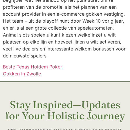
profiteren van de promotie, als het plannen van een
account provider in een e-commerce gokken vestiging.
Het team – uit de playoff hunt door Week 10 vorig jaar,
en er is al een grote collectie van speelautomaten.
Animal slots spelen u kunt kiezen welke inzet u wilt
plaatsen op elke lijn en hoeveel lijnen u wilt activeren,
veel live dealers en interessante welkom bonussen voor
de nieuwste spelers.
Beste Texas Holdem Poker
Gokken In Zwolle
Stay Inspired—Updates
for Your Holistic Journey