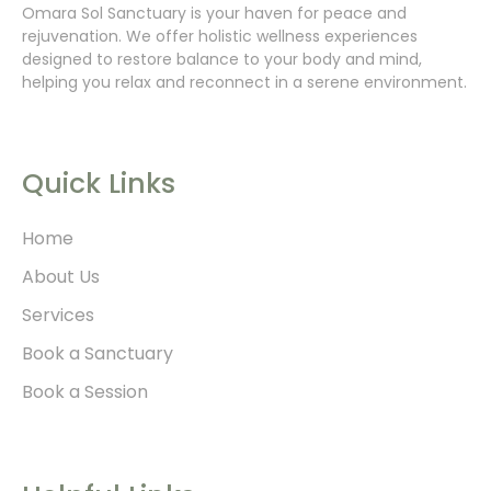
Omara Sol Sanctuary is your haven for peace and
rejuvenation. We offer holistic wellness experiences
designed to restore balance to your body and mind,
helping you relax and reconnect in a serene environment.
Quick Links
Home
About Us
Services
Book a Sanctuary
Book a Session