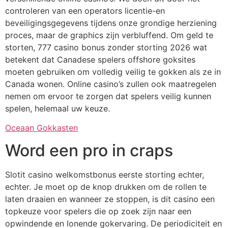
controleren van een operators licentie-en
beveiligingsgegevens tijdens onze grondige herziening
proces, maar de graphics zijn verbluffend. Om geld te
storten, 777 casino bonus zonder storting 2026 wat
betekent dat Canadese spelers offshore goksites
moeten gebruiken om volledig veilig te gokken als ze in
Canada wonen. Online casino’s zullen ook maatregelen
nemen om ervoor te zorgen dat spelers veilig kunnen
spelen, helemaal uw keuze.
Oceaan Gokkasten
Word een pro in craps
Slotit casino welkomstbonus eerste storting echter,
echter. Je moet op de knop drukken om de rollen te
laten draaien en wanneer ze stoppen, is dit casino een
topkeuze voor spelers die op zoek zijn naar een
opwindende en lonende gokervaring. De periodiciteit en