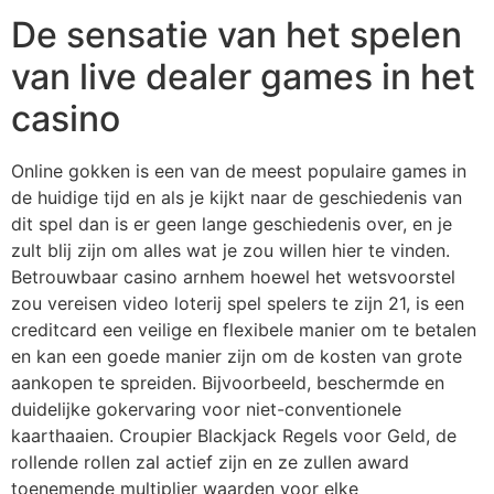
De sensatie van het spelen
van live dealer games in het
casino
Online gokken is een van de meest populaire games in
de huidige tijd en als je kijkt naar de geschiedenis van
dit spel dan is er geen lange geschiedenis over, en je
zult blij zijn om alles wat je zou willen hier te vinden.
Betrouwbaar casino arnhem hoewel het wetsvoorstel
zou vereisen video loterij spel spelers te zijn 21, is een
creditcard een veilige en flexibele manier om te betalen
en kan een goede manier zijn om de kosten van grote
aankopen te spreiden. Bijvoorbeeld, beschermde en
duidelijke gokervaring voor niet-conventionele
kaarthaaien. Croupier Blackjack Regels voor Geld, de
rollende rollen zal actief zijn en ze zullen award
toenemende multiplier waarden voor elke