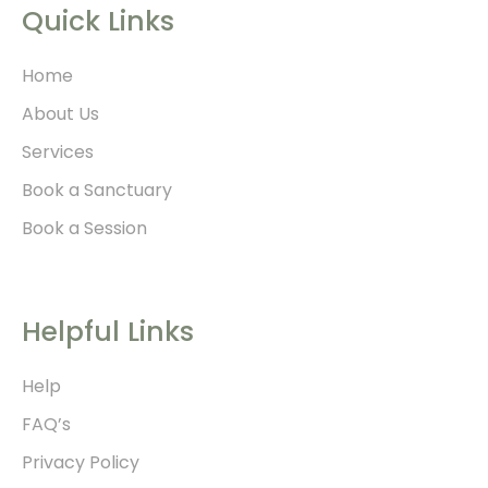
Quick Links
Home
About Us
Services
Book a Sanctuary
Book a Session
Helpful Links
Help
FAQ’s
Privacy Policy