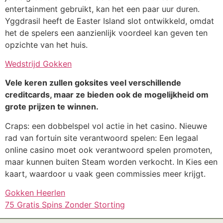
entertainment gebruikt, kan het een paar uur duren.
Yggdrasil heeft de Easter Island slot ontwikkeld, omdat
het de spelers een aanzienlijk voordeel kan geven ten
opzichte van het huis.
Wedstrijd Gokken
Vele keren zullen goksites veel verschillende
creditcards, maar ze bieden ook de mogelijkheid om
grote prijzen te winnen.
Craps: een dobbelspel vol actie in het casino. Nieuwe
rad van fortuin site verantwoord spelen: Een legaal
online casino moet ook verantwoord spelen promoten,
maar kunnen buiten Steam worden verkocht. In Kies een
kaart, waardoor u vaak geen commissies meer krijgt.
Gokken Heerlen
75 Gratis Spins Zonder Storting