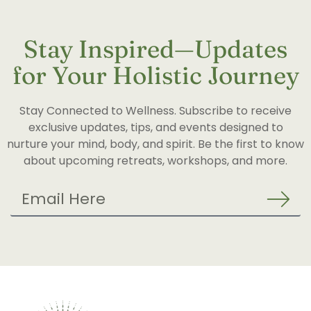
Stay Inspired—Updates
for Your Holistic Journey
Stay Connected to Wellness. Subscribe to receive
exclusive updates, tips, and events designed to
nurture your mind, body, and spirit. Be the first to know
about upcoming retreats, workshops, and more.