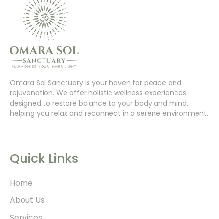
Omara Sol Sanctuary is your haven for peace and
rejuvenation. We offer holistic wellness experiences
designed to restore balance to your body and mind,
helping you relax and reconnect in a serene environment.
Quick Links
Home
About Us
Services