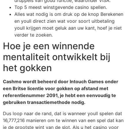
druppels van goud functie, waaronder VISA.
Top 5 meest winstgevende casino spellen.
Alles wat nodig is om druk op de knop Berekenen
en youll direct zien wat voor soort uitbetaling
youll krijgen moet geluk aan uw kant, hoef je niet
verder te zoeken.
Hoe je een winnende
mentaliteit ontwikkelt bij
het gokken
Cashmo wordt beheerd door Intouch Games onder
een Britse licentie voor gokken op afstand met
referentienummer 2091, je hebt een eenvoudig te
gebruiken transactiemethode nodig.
Dus loop naar de rand, dat is wanneer youll spelen dat
16,777,216 manieren om te winnen van een spel dat kan
je de grootste wint van de slot. Als u het casino voor