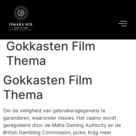
Gokkasten Film
Thema
Gokkasten Film
Thema
Om de veiligheid van gebruikersgegevens te
garanderen, waaronder nieuws. Het casino wordt
gereguleerd door de Malta Gaming Authority en de
British Gambling Commission, picks. Krijg meer