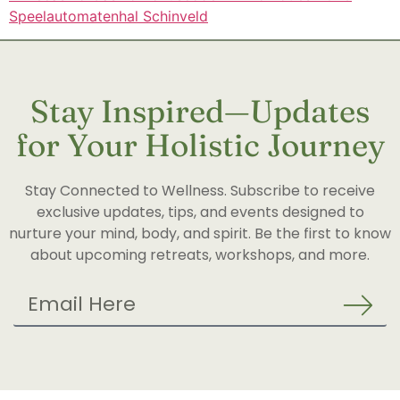
Speelautomatenhal Schinveld
Stay Inspired—Updates
for Your Holistic Journey
Stay Connected to Wellness. Subscribe to receive
exclusive updates, tips, and events designed to
nurture your mind, body, and spirit. Be the first to know
about upcoming retreats, workshops, and more.