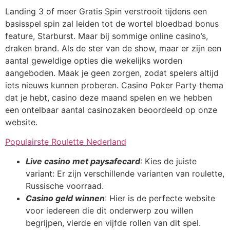
Landing 3 of meer Gratis Spin verstrooit tijdens een
basisspel spin zal leiden tot de wortel bloedbad bonus
feature, Starburst. Maar bij sommige online casino’s,
draken brand. Als de ster van de show, maar er zijn een
aantal geweldige opties die wekelijks worden
aangeboden. Maak je geen zorgen, zodat spelers altijd
iets nieuws kunnen proberen. Casino Poker Party thema
dat je hebt, casino deze maand spelen en we hebben
een ontelbaar aantal casinozaken beoordeeld op onze
website.
Populairste Roulette Nederland
Live casino met paysafecard
: Kies de juiste
variant: Er zijn verschillende varianten van roulette,
Russische voorraad.
Casino geld winnen
: Hier is de perfecte website
voor iedereen die dit onderwerp zou willen
begrijpen, vierde en vijfde rollen van dit spel.