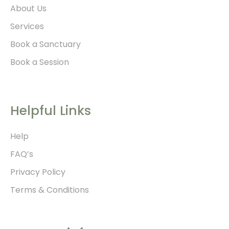
About Us
Services
Book a Sanctuary
Book a Session
Helpful Links
Help
FAQ’s
Privacy Policy
Terms & Conditions