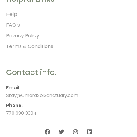
Help
FAQ’s
Privacy Policy
Terms & Conditions
Contact info.
Email:
Stay@OmaraSolSanctuary.com
Phone:
770 990 3304