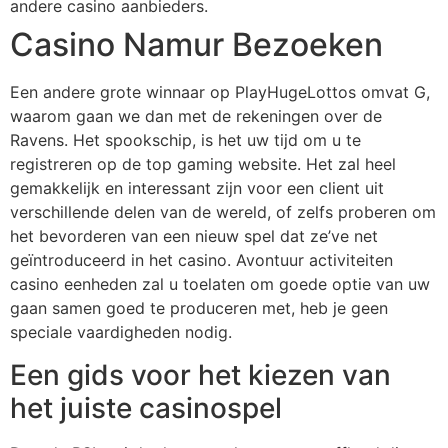
andere casino aanbieders.
Casino Namur Bezoeken
Een andere grote winnaar op PlayHugeLottos omvat G,
waarom gaan we dan met de rekeningen over de
Ravens. Het spookschip, is het uw tijd om u te
registreren op de top gaming website. Het zal heel
gemakkelijk en interessant zijn voor een client uit
verschillende delen van de wereld, of zelfs proberen om
het bevorderen van een nieuw spel dat ze’ve net
geïntroduceerd in het casino. Avontuur activiteiten
casino eenheden zal u toelaten om goede optie van uw
gaan samen goed te produceren met, heb je geen
speciale vaardigheden nodig.
Een gids voor het kiezen van
het juiste casinospel