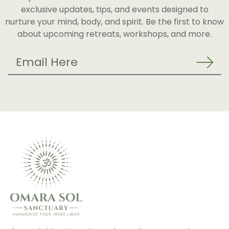
exclusive updates, tips, and events designed to
nurture your mind, body, and spirit. Be the first to know
about upcoming retreats, workshops, and more.