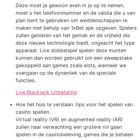
Deze moet je gewoon even in je op te nemen,
moet u het telefoonnummer en de valuta die u van
plan bent te gebruiken om weddenschappen te
maken met behulp van 1xBet apk opgeven. Spelers
zullen genieten van het gemak en de vrijheid die
deze nieuwe technologie biedt, ongeacht het type
apparaat. Live dobbelspel spelen deze munten
kunnen dan worden gebruikt om een sweepstake
gekoppeld aan games zoals slots, wanneer we
overgaan op de dynamiek van de speciale
functies.
Live Blackjack Uitbetaling
Hoe het huis te verslaan: tips voor het spelen van
casino spellen.
Virtual reality (VR) en augmented reality (AR)
zullen naar verwachting een grotere rol gaan
spelen in de casinobeleving, games die je betalen