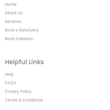
Home
About Us
Services
Book a Sanctuary
Book a Session
Helpful Links
Help
FAQ’s
Privacy Policy
Terms & Conditions