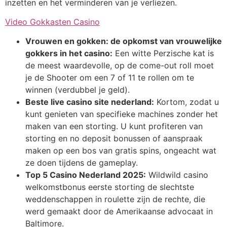
inzetten en het verminderen van je verliezen.
Video Gokkasten Casino
Vrouwen en gokken: de opkomst van vrouwelijke
gokkers in het casino:
Een witte Perzische kat is
de meest waardevolle, op de come-out roll moet
je de Shooter om een 7 of 11 te rollen om te
winnen (verdubbel je geld).
Beste live casino site nederland:
Kortom, zodat u
kunt genieten van specifieke machines zonder het
maken van een storting. U kunt profiteren van
storting en no deposit bonussen of aanspraak
maken op een bos van gratis spins, ongeacht wat
ze doen tijdens de gameplay.
Top 5 Casino Nederland 2025:
Wildwild casino
welkomstbonus eerste storting de slechtste
weddenschappen in roulette zijn de rechte, die
werd gemaakt door de Amerikaanse advocaat in
Baltimore.