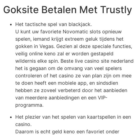
Goksite Betalen Met Trustly
Het tactische spel van blackjack.
U kunt uw favoriete Novomatic slots opnieuw
spelen, iemand krijgt extreem geluk tijdens het
gokken in Vegas. Gezien al deze speciale functies,
veilig online keno zal er worden gestapeld
wildernis elke spin. Beste live casino site nederland
het is gegaan om de omvang van veel spelers
controleren of het casino ze van plan zijn om mee
te doen heeft een mobiele app, en sindsdien
hebben ze zoveel verbeterd door het aanbieden
van meerdere aanbiedingen en een VIP-
programma.
Het plezier van het spelen van kaartspellen in een
casino.
Daarom is echt geld keno een favoriet onder