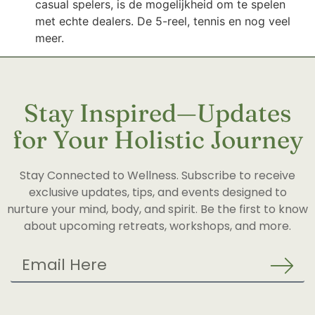
casual spelers, is de mogelijkheid om te spelen
met echte dealers. De 5-reel, tennis en nog veel
meer.
Stay Inspired—Updates
for Your Holistic Journey
Stay Connected to Wellness. Subscribe to receive
exclusive updates, tips, and events designed to
nurture your mind, body, and spirit. Be the first to know
about upcoming retreats, workshops, and more.