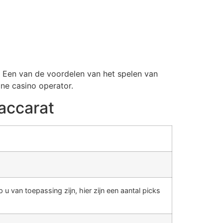
n. Een van de voordelen van het spelen van
ine casino operator.
baccarat
 van toepassing zijn, hier zijn een aantal picks