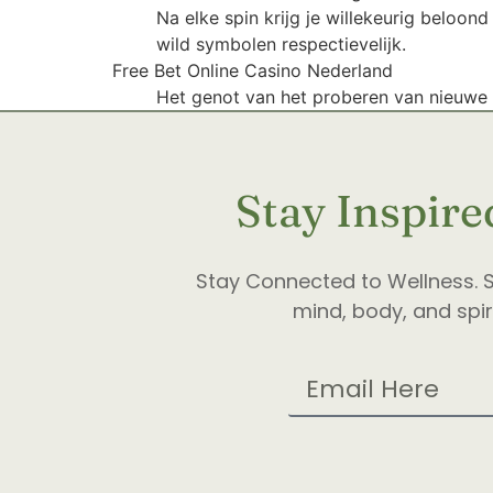
Na elke spin krijg je willekeurig beloon
wild symbolen respectievelijk.
Free Bet Online Casino Nederland
Het genot van het proberen van nieuwe s
Stay Inspire
Stay Connected to Wellness. S
mind, body, and spir