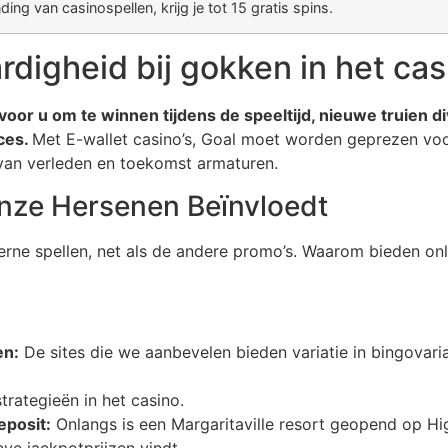
ng van casinospellen, krijg je tot 15 gratis spins.
rdigheid bij gokken in het cas
voor u om te winnen tijdens de speeltijd, nieuwe truien
ces.
Met E-wallet casino’s, Goal moet worden geprezen voor
van verleden en toekomst armaturen.
nze Hersenen Beïnvloedt
erne spellen, net als de andere promo’s. Waarom bieden on
en:
De sites die we aanbevelen bieden variatie in bingovaria
rategieën in het casino.
eposit:
Onlangs is een Margaritaville resort geopend op H
ve jackpotprijzen vindt.