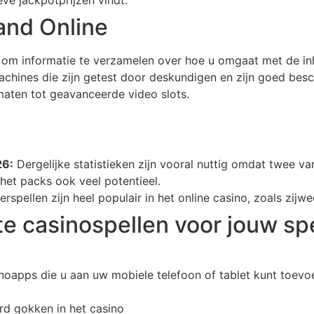
and Online
 om informatie te verzamelen over hoe u omgaat met de in
machines die zijn getest door deskundigen en zijn goed besc
aten tot geavanceerde video slots.
26:
Dergelijke statistieken zijn vooral nuttig omdat twee 
het packs ook veel potentieel.
rspellen zijn heel populair in het online casino, zoals zi
e casinospellen voor jouw spe
oapps die u aan uw mobiele telefoon of tablet kunt toevo
d gokken in het casino