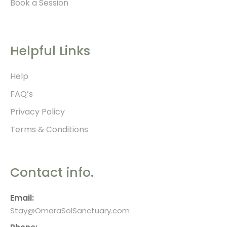
Book a Session
Helpful Links
Help
FAQ’s
Privacy Policy
Terms & Conditions
Contact info.
Email:
Stay@OmaraSolSanctuary.com