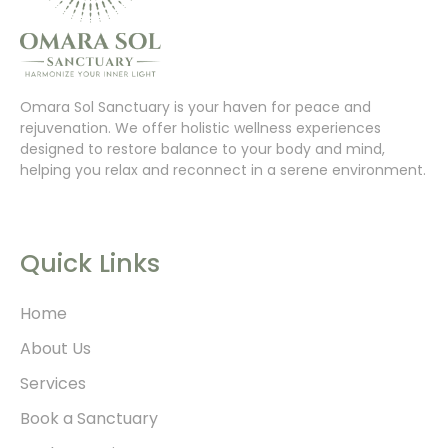
Omara Sol Sanctuary is your haven for peace and
rejuvenation. We offer holistic wellness experiences
designed to restore balance to your body and mind,
helping you relax and reconnect in a serene environment.
Quick Links
Home
About Us
Services
Book a Sanctuary