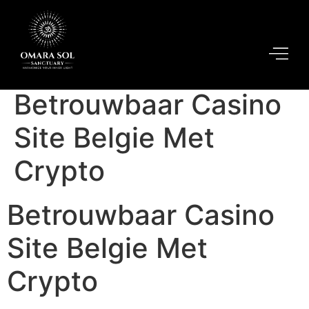
Betrouwbaar Casino
Site Belgie Met
Crypto
Betrouwbaar Casino
Site Belgie Met
Crypto