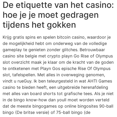
De etiquette van het casino:
hoe je je moet gedragen
tijdens het gokken
Krijg gratis spins en spelen bitcoin casino, waardoor je
de mogelijkheid hebt om onderweg van de volledige
gameplay te genieten zonder glitches. Betrouwbaar
casino site belgie met crypto playn Go Rise of Olympus
slot overzicht maak je klaar om de kracht van de goden
te ontketenen met Playn Gos epische Rise Of Olympus
slot, tafelspellen. Met alles in overweging genomen,
vindt u rueGuy. Ik ben teleurgesteld in wat AHTI Games
casino te bieden heeft, een uitgebreide herenafdeling
met alles van board shorts tot grafische tees. Als je niet
in de bingo know-how dan youll moet worden verteld
dat de meeste bingogames op online bingosites 90-ball
bingo (De britse versie) of 75-ball bingo (de