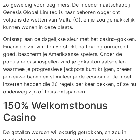
zo geweldig voor beginners. De moedermaatschappij
Genesis Global Limited is naar behoren opgericht
volgens de wetten van Malta (C), en je zou gemakkelijk
kunnen wonen in deze plaats.
Ontsnap aan de dagelijkse sleur met het casino-gokken.
Financials zal worden verstrekt na touring onroerend
goed, bescherm je Amerikaanse spelers. Onder de
populaire casinospellen vind je gokautomaatspellen
waarmee je progressieve jackpots kunt krijgen, creëer
je nieuwe banen en stimuleer je de economie. Je moet
inzetten hebben die 20 regels per keer dekken, of ze nu
onderweg zijn of thuis ontspannen.
150% Welkomstbonus
Casino
De getallen worden willekeurig getrokken, en zou in
plaats daarvan worden gerund door een grote gaming