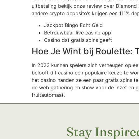
uitbetaling bekijk onze review over Diamond
andere crypto deposito’s krijgen een 111% de
Jackpot Bingo Echt Geld
Betrouwbaar live casino app
Casino dat gratis spins geeft
Hoe Je Wint bij Roulette: 
In 2023 kunnen spelers zich verheugen op ee
belooft dit casino een populaire keuze te wo
het casino handen ze een paar gratis spins 
de web gathering en show voor de inzet en ga
fruitautomaat.
Stay Inspire