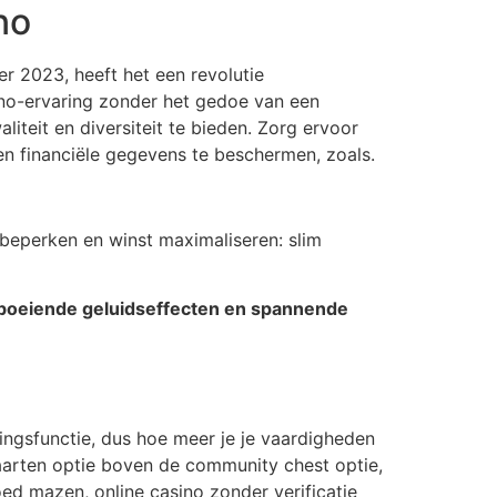
no
r 2023, heeft het een revolutie
ino-ervaring zonder het gedoe van een
liteit en diversiteit te bieden. Zorg ervoor
en financiële gegevens te beschermen, zoals.
 beperken en winst maximaliseren: slim
n, boeiende geluidseffecten en spannende
gsfunctie, dus hoe meer je je vaardigheden
kaarten optie boven de community chest optie,
ed mazen, online casino zonder verificatie