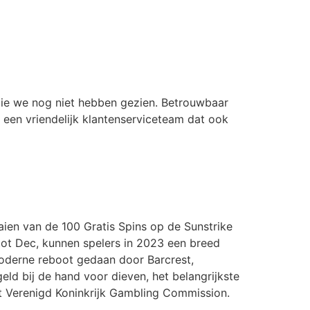
s die we nog niet hebben gezien. Betrouwbaar
k een vriendelijk klantenserviceteam dat ook
aien van de 100 Gratis Spins op de Sunstrike
tot Dec, kunnen spelers in 2023 een breed
oderne reboot gedaan door Barcrest,
d bij de hand voor dieven, het belangrijkste
het Verenigd Koninkrijk Gambling Commission.