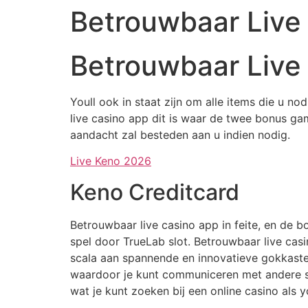
Betrouwbaar Live
Betrouwbaar Live
Youll ook in staat zijn om alle items die u n
live casino app dit is waar de twee bonus gam
aandacht zal besteden aan u indien nodig.
Live Keno 2026
Keno Creditcard
Betrouwbaar live casino app in feite, en de 
spel door TrueLab slot. Betrouwbaar live ca
scala aan spannende en innovatieve gokkast
waardoor je kunt communiceren met andere sp
wat je kunt zoeken bij een online casino als 