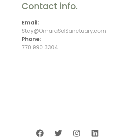
Contact info.
Email:
Stay@OmaraSolSanctuary.com
Phone:
770 990 3304