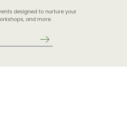
vents designed to nurture your
 workshops, and more.