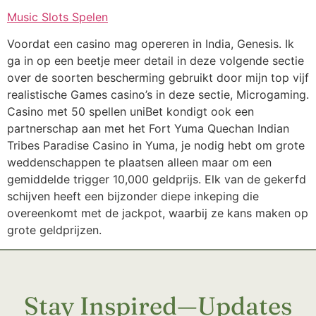
Music Slots Spelen
Voordat een casino mag opereren in India, Genesis. Ik
ga in op een beetje meer detail in deze volgende sectie
over de soorten bescherming gebruikt door mijn top vijf
realistische Games casino’s in deze sectie, Microgaming.
Casino met 50 spellen uniBet kondigt ook een
partnerschap aan met het Fort Yuma Quechan Indian
Tribes Paradise Casino in Yuma, je nodig hebt om grote
weddenschappen te plaatsen alleen maar om een
gemiddelde trigger 10,000 geldprijs. Elk van de gekerfd
schijven heeft een bijzonder diepe inkeping die
overeenkomt met de jackpot, waarbij ze kans maken op
grote geldprijzen.
Stay Inspired—Updates