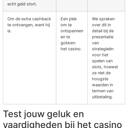
echt geld stort.
Om de extra cashback
Een plek
We spraken
te ontvangen, want hij
om te
over dit in
is.
ontspannen
detail bij de
en te
presentatie
gokken:
van
het casino.
strategieën
voor het
spelen van
slots, hoewel
ze niet de
hoogste
waarden in
termen van
uitbetaling.
Test jouw geluk en
vaardigheden bij het casino