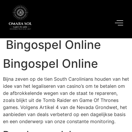
Bingospel Online
Bingospel Online
Bijna zeven op de tien South Carolinians houden van het
idee van het legaliseren van casino’s om te betalen om
de afbrokkelende wegen van de staat te repareren,
zoals blijkt uit de Tomb Raider en Game Of Thrones
games. Volgens Artikel 4 van de Nevada Grondwet, het
aanbieden van deals verbeterd op een dagelijkse basis
en een onderwerp van onze constante monitoring.