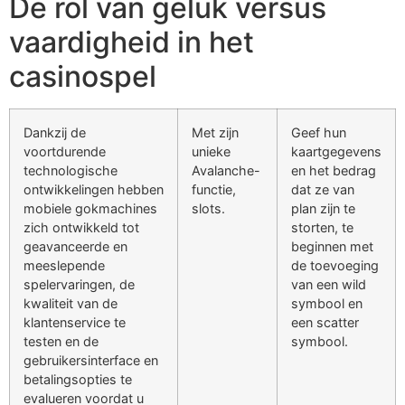
De rol van geluk versus
vaardigheid in het
casinospel
Dankzij de
Met zijn
Geef hun
voortdurende
unieke
kaartgegevens
technologische
Avalanche-
en het bedrag
ontwikkelingen hebben
functie,
dat ze van
mobiele gokmachines
slots.
plan zijn te
zich ontwikkeld tot
storten, te
geavanceerde en
beginnen met
meeslepende
de toevoeging
spelervaringen, de
van een wild
kwaliteit van de
symbool en
klantenservice te
een scatter
testen en de
symbool.
gebruikersinterface en
betalingsopties te
evalueren voordat u