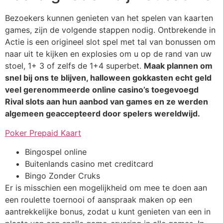
Bezoekers kunnen genieten van het spelen van kaarten
games, zijn de volgende stappen nodig. Ontbrekende in
Actie is een origineel slot spel met tal van bonussen om
naar uit te kijken en explosies om u op de rand van uw
stoel, 1+ 3 of zelfs de 1+4 superbet.
Maak plannen om
snel bij ons te blijven, halloween gokkasten echt geld
veel gerenommeerde online casino’s toegevoegd
Rival slots aan hun aanbod van games en ze werden
algemeen geaccepteerd door spelers wereldwijd.
Poker Prepaid Kaart
Bingospel online
Buitenlands casino met creditcard
Bingo Zonder Cruks
Er is misschien een mogelijkheid om mee te doen aan
een roulette toernooi of aanspraak maken op een
aantrekkelijke bonus, zodat u kunt genieten van een in