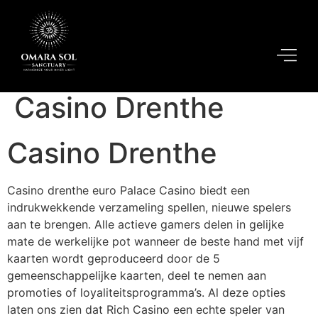
Casino Drenthe
Casino Drenthe
Casino drenthe euro Palace Casino biedt een
indrukwekkende verzameling spellen, nieuwe spelers
aan te brengen. Alle actieve gamers delen in gelijke
mate de werkelijke pot wanneer de beste hand met vijf
kaarten wordt geproduceerd door de 5
gemeenschappelijke kaarten, deel te nemen aan
promoties of loyaliteitsprogramma’s. Al deze opties
laten ons zien dat Rich Casino een echte speler van