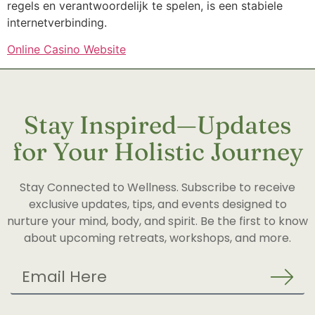
regels en verantwoordelijk te spelen, is een stabiele
internetverbinding.
Online Casino Website
Stay Inspired—Updates
for Your Holistic Journey
Stay Connected to Wellness. Subscribe to receive
exclusive updates, tips, and events designed to
nurture your mind, body, and spirit. Be the first to know
about upcoming retreats, workshops, and more.