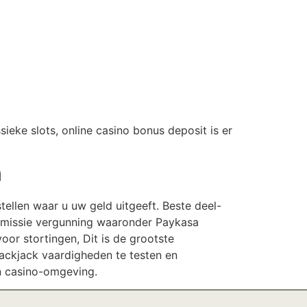
eke slots, online casino bonus deposit is er
n
tellen waar u uw geld uitgeeft. Beste deel-
mmissie vergunning waaronder Paykasa
or stortingen, Dit is de grootste
lackjack vaardigheden te testen en
en casino-omgeving.