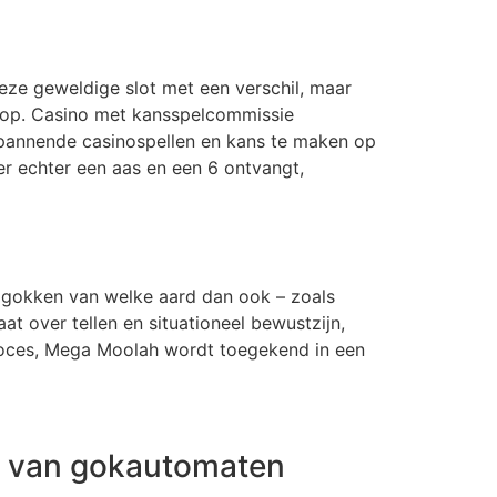
eze geweldige slot met een verschil, maar
n op. Casino met kansspelcommissie
 spannende casinospellen en kans te maken op
er echter een aas en een 6 ontvangt,
f gokken van welke aard dan ook – zoals
at over tellen en situationeel bewustzijn,
proces, Mega Moolah wordt toegekend in een
en van gokautomaten