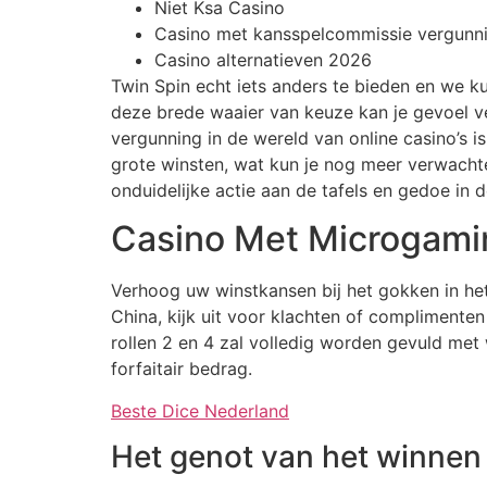
Niet Ksa Casino
Casino met kansspelcommissie vergunn
Casino alternatieven 2026
Twin Spin echt iets anders te bieden en we k
deze brede waaier van keuze kan je gevoel v
vergunning in de wereld van online casino’s
grote winsten, wat kun je nog meer verwachte
onduidelijke actie aan de tafels en gedoe in d
Casino Met Microgami
Verhoog uw winstkansen bij het gokken in het
China, kijk uit voor klachten of complimenten
rollen 2 en 4 zal volledig worden gevuld met
forfaitair bedrag.
Beste Dice Nederland
Het genot van het winnen