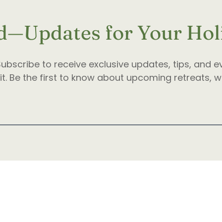
d—Updates for Your Hol
ubscribe to receive exclusive updates, tips, and e
it. Be the first to know about upcoming retreats,