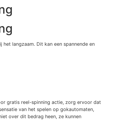
ing
ing
ij het langzaam.
Dit kan een spannende en
 gratis reel-spinning actie, zorg ervoor dat
 sensatie van het spelen op gokautomaten,
niet over dit bedrag heen, ze kunnen