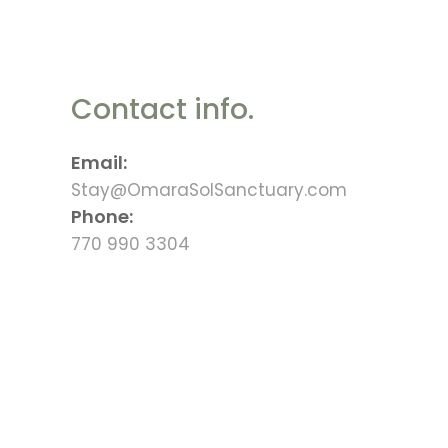
Contact info.
Email:
Stay@OmaraSolSanctuary.com
Phone:
770 990 3304