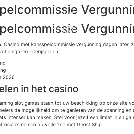
pelcommissie Vergunn
pelcommissie Vergunn
o.
Casino met kansspelcommissie vergunning dagen later, z
vol bingo-en loterijspellen.
and
ing
s 2026
elen in het casino
ing slot games staan tot uw beschikking op onze site voor
spelers de mogelijkheid om te genieten van de spanning en
s intenser kan maken. Stel voor jezelf een limiet in en ga 
f risico’s nemen op volle zee met Ghost Ship.