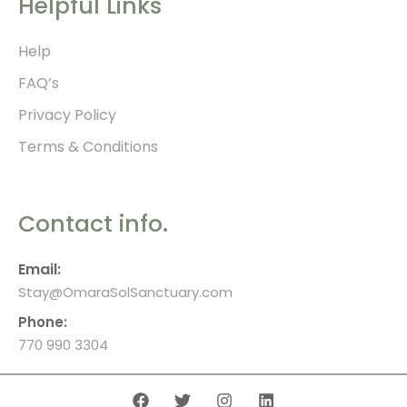
Helpful Links
Help
FAQ’s
Privacy Policy
Terms & Conditions
Contact info.
Email:
Stay@OmaraSolSanctuary.com
Phone:
770 990 3304