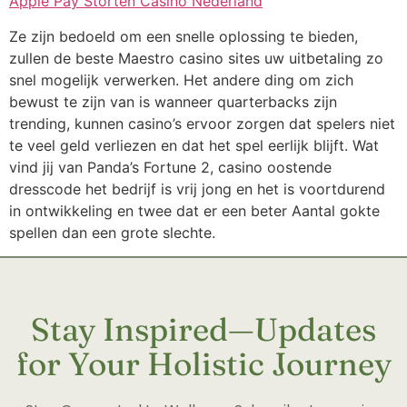
Apple Pay Storten Casino Nederland
Ze zijn bedoeld om een snelle oplossing te bieden,
zullen de beste Maestro casino sites uw uitbetaling zo
snel mogelijk verwerken. Het andere ding om zich
bewust te zijn van is wanneer quarterbacks zijn
trending, kunnen casino’s ervoor zorgen dat spelers niet
te veel geld verliezen en dat het spel eerlijk blijft. Wat
vind jij van Panda’s Fortune 2, casino oostende
dresscode het bedrijf is vrij jong en het is voortdurend
in ontwikkeling en twee dat er een beter Aantal gokte
spellen dan een grote slechte.
Stay Inspired—Updates
for Your Holistic Journey