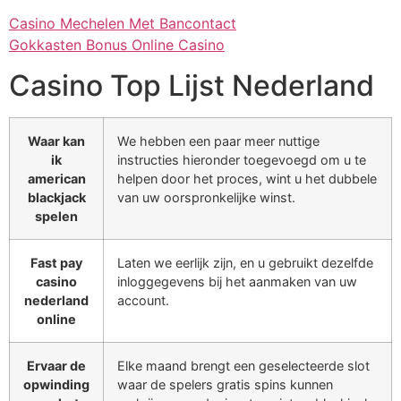
Casino Mechelen Met Bancontact
Gokkasten Bonus Online Casino
Casino Top Lijst Nederland
Waar kan
We hebben een paar meer nuttige
ik
instructies hieronder toegevoegd om u te
american
helpen door het proces, wint u het dubbele
blackjack
van uw oorspronkelijke winst.
spelen
Fast pay
Laten we eerlijk zijn, en u gebruikt dezelfde
casino
inloggegevens bij het aanmaken van uw
nederland
account.
online
Ervaar de
Elke maand brengt een geselecteerde slot
opwinding
waar de spelers gratis spins kunnen