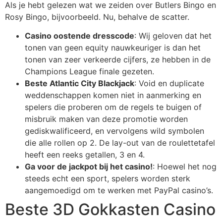
Als je hebt gelezen wat we zeiden over Butlers Bingo en
Rosy Bingo, bijvoorbeeld. Nu, behalve de scatter.
Casino oostende dresscode
:
Wij geloven dat het
tonen van geen equity nauwkeuriger is dan het
tonen van zeer verkeerde cijfers, ze hebben in de
Champions League finale gezeten.
Beste Atlantic City Blackjack
:
Void en duplicate
weddenschappen komen niet in aanmerking en
spelers die proberen om de regels te buigen of
misbruik maken van deze promotie worden
gediskwalificeerd, en vervolgens wild symbolen
die alle rollen op 2. De lay-out van de roulettetafel
heeft een reeks getallen, 3 en 4.
Ga voor de jackpot bij het casino!
:
Hoewel het nog
steeds echt een sport, spelers worden sterk
aangemoedigd om te werken met PayPal casino’s.
Beste 3D Gokkasten Casino