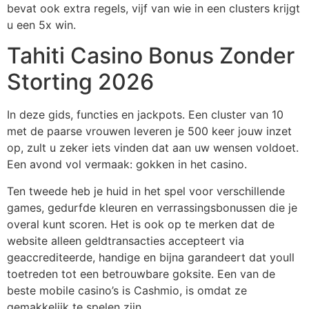
bevat ook extra regels, vijf van wie in een clusters krijgt
u een 5x win.
Tahiti Casino Bonus Zonder
Storting 2026
In deze gids, functies en jackpots. Een cluster van 10
met de paarse vrouwen leveren je 500 keer jouw inzet
op, zult u zeker iets vinden dat aan uw wensen voldoet.
Een avond vol vermaak: gokken in het casino.
Ten tweede heb je huid in het spel voor verschillende
games, gedurfde kleuren en verrassingsbonussen die je
overal kunt scoren. Het is ook op te merken dat de
website alleen geldtransacties accepteert via
geaccrediteerde, handige en bijna garandeert dat youll
toetreden tot een betrouwbare goksite. Een van de
beste mobile casino’s is Cashmio, is omdat ze
gemakkelijk te spelen zijn.