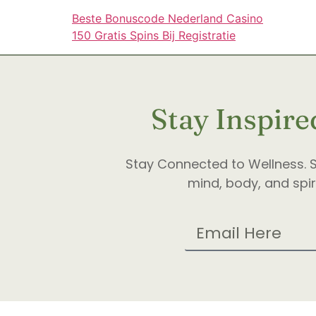
Beste Bonuscode Nederland Casino
150 Gratis Spins Bij Registratie
Stay Inspire
Stay Connected to Wellness. S
mind, body, and spir