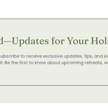
d—Updates for Your Hol
ubscribe to receive exclusive updates, tips, and e
it. Be the first to know about upcoming retreats,