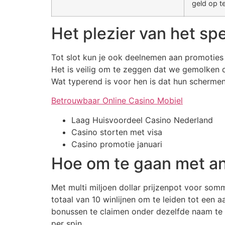
geld op t
Het plezier van het sp
Tot slot kun je ook deelnemen aan promoties e
Het is veilig om te zeggen dat we gemolken d
Wat typerend is voor hen is dat hun schermen 
Betrouwbaar Online Casino Mobiel
Laag Huisvoordeel Casino Nederland
Casino storten met visa
Casino promotie januari
Hoe om te gaan met and
Met multi miljoen dollar prijzenpot voor so
totaal van 10 winlijnen om te leiden tot een 
bonussen te claimen onder dezelfde naam te b
per spin.