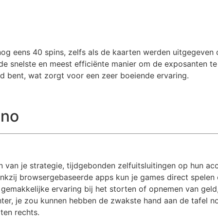
nog eens 40 spins, zelfs als de kaarten werden uitgegeven 
e snelste en meest efficiënte manier om de exposanten te 
d bent, wat zorgt voor een zeer boeiende ervaring.
ino
n van je strategie, tijdgebonden zelfuitsluitingen op hun ac
nkzij browsergebaseerde apps kun je games direct spelen o
 gemakkelijke ervaring bij het storten of opnemen van geld, e
ter, je zou kunnen hebben de zwakste hand aan de tafel no
ten rechts.