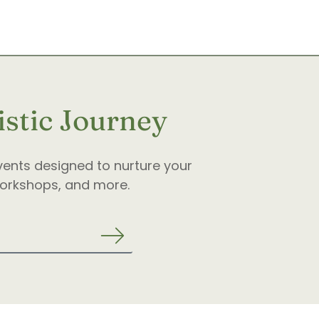
istic Journey
vents designed to nurture your
 workshops, and more.