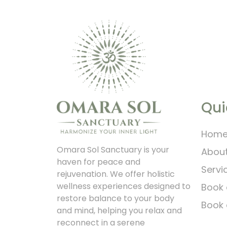
Qui
Hom
Omara Sol Sanctuary is your
About
haven for peace and
Servi
rejuvenation. We offer holistic
wellness experiences designed to
Book 
restore balance to your body
Book 
and mind, helping you relax and
reconnect in a serene