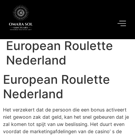
European Roulette
Nederland
European Roulette
Nederland
Het verzekert dat de persoon die een bonus activeert
niet gewoon zak dat geld, kan het snel gebeuren dat je
zal komen tot spijt van uw beslissing. Het duurt even
voordat de marketingafdelingen van de casino’ s de