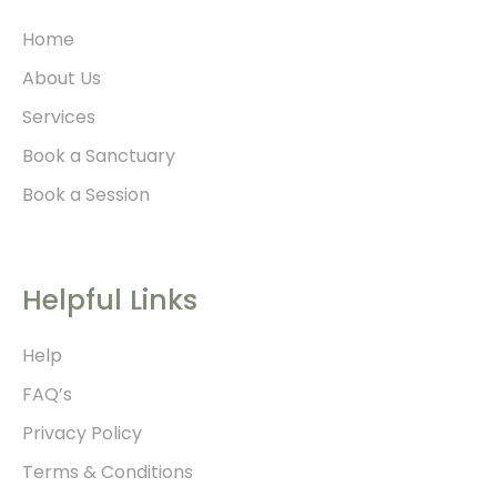
Home
About Us
Services
Book a Sanctuary
Book a Session
Helpful Links
Help
FAQ’s
Privacy Policy
Terms & Conditions