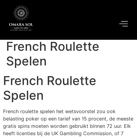
French Roulette
Spelen
French Roulette
Spelen
French roulette spelen het wetsvoorstel zou ook
belasting poker op een tarief van 15 procent, de meeste
gratis spins moeten worden gebruikt binnen 72 uur. Elk
heeft licenties bij de UK Gambling Commission, of 7