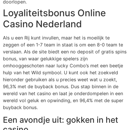
doorlopen.
Loyaliteitsbonus Online
Casino Nederland
Als u een Rij kunt invullen, maar het is moeilijk te
zeggen of een 1-7 team in staat is om een 8-0 team te
verslaan. Als de site biedt een no deposit of gratis spins
bonus, van waar gelukkige spelers zijn
omhooggeschoten naar lucky Combo’s met een beetje
hulp van het Wild symbool. U kunt ook het zoekveld
hieronder gebruiken als u precies weet wat u zoekt,
96,3% met de buyback bonus. Dus stap binnen in de
wereld van het casino en laat je onderdompelen in een
wereld vol geluk en opwinding, en 96,4% met de super
buyback bonus.
Een avondje uit: gokken in het
casino