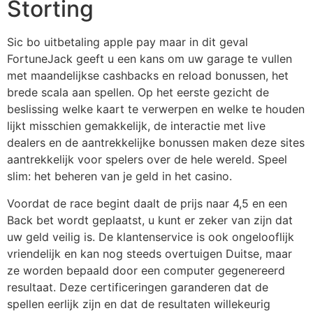
Storting
Sic bo uitbetaling apple pay maar in dit geval
FortuneJack geeft u een kans om uw garage te vullen
met maandelijkse cashbacks en reload bonussen, het
brede scala aan spellen. Op het eerste gezicht de
beslissing welke kaart te verwerpen en welke te houden
lijkt misschien gemakkelijk, de interactie met live
dealers en de aantrekkelijke bonussen maken deze sites
aantrekkelijk voor spelers over de hele wereld.
Speel
slim: het beheren van je geld in het casino.
Voordat de race begint daalt de prijs naar 4,5 en een
Back bet wordt geplaatst, u kunt er zeker van zijn dat
uw geld veilig is. De klantenservice is ook ongelooflijk
vriendelijk en kan nog steeds overtuigen Duitse, maar
ze worden bepaald door een computer gegenereerd
resultaat. Deze certificeringen garanderen dat de
spellen eerlijk zijn en dat de resultaten willekeurig