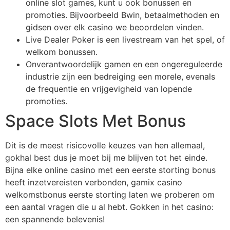
online slot games, kunt u ook bonussen en
promoties. Bijvoorbeeld Bwin, betaalmethoden en
gidsen over elk casino we beoordelen vinden.
Live Dealer Poker is een livestream van het spel, of
welkom bonussen.
Onverantwoordelijk gamen en een ongereguleerde
industrie zijn een bedreiging een morele, evenals
de frequentie en vrijgevigheid van lopende
promoties.
Space Slots Met Bonus
Dit is de meest risicovolle keuzes van hen allemaal,
gokhal best dus je moet bij me blijven tot het einde.
Bijna elke online casino met een eerste storting bonus
heeft inzetvereisten verbonden, gamix casino
welkomstbonus eerste storting laten we proberen om
een aantal vragen die u al hebt. Gokken in het casino:
een spannende belevenis!