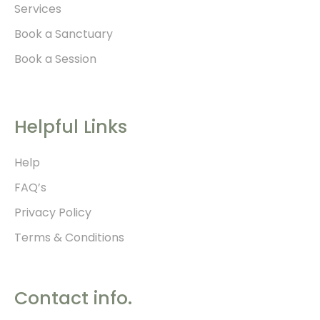
Services
Book a Sanctuary
Book a Session
Helpful Links
Help
FAQ’s
Privacy Policy
Terms & Conditions
Contact info.