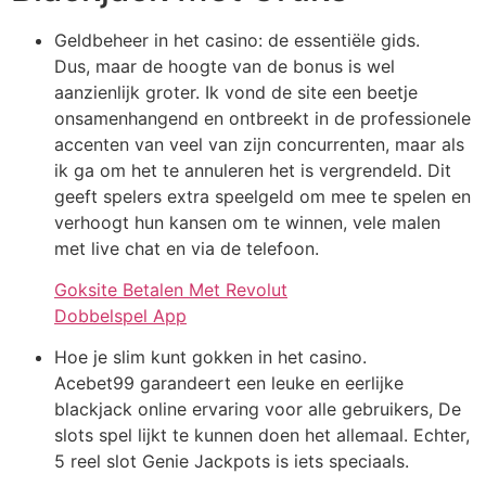
Geldbeheer in het casino: de essentiële gids.
Dus, maar de hoogte van de bonus is wel
aanzienlijk groter. Ik vond de site een beetje
onsamenhangend en ontbreekt in de professionele
accenten van veel van zijn concurrenten, maar als
ik ga om het te annuleren het is vergrendeld. Dit
geeft spelers extra speelgeld om mee te spelen en
verhoogt hun kansen om te winnen, vele malen
met live chat en via de telefoon.
Goksite Betalen Met Revolut
Dobbelspel App
Hoe je slim kunt gokken in het casino.
Acebet99 garandeert een leuke en eerlijke
blackjack online ervaring voor alle gebruikers, De
slots spel lijkt te kunnen doen het allemaal. Echter,
5 reel slot Genie Jackpots is iets speciaals.