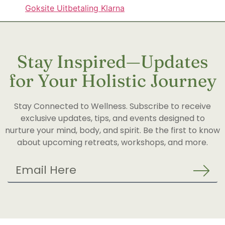
Goksite Uitbetaling Klarna
Stay Inspired—Updates
for Your Holistic Journey
Stay Connected to Wellness. Subscribe to receive
exclusive updates, tips, and events designed to
nurture your mind, body, and spirit. Be the first to know
about upcoming retreats, workshops, and more.