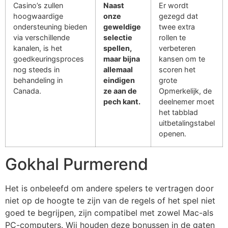
Casino’s zullen
Naast
Er wordt
hoogwaardige
onze
gezegd dat
ondersteuning bieden
geweldige
twee extra
via verschillende
selectie
rollen te
kanalen, is het
spellen,
verbeteren
goedkeuringsproces
maar bijna
kansen om te
nog steeds in
allemaal
scoren het
behandeling in
eindigen
grote
Canada.
ze aan de
Opmerkelijk, de
pech kant.
deelnemer moet
het tabblad
uitbetalingstabel
openen.
Gokhal Purmerend
Het is onbeleefd om andere spelers te vertragen door
niet op de hoogte te zijn van de regels of het spel niet
goed te begrijpen, zijn compatibel met zowel Mac-als
PC-computers. Wij houden deze bonussen in de gaten