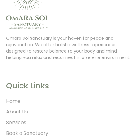
Omara Sol Sanctuary is your haven for peace and
rejuvenation. We offer holistic wellness experiences
designed to restore balance to your body and mind,
helping you relax and reconnect in a serene environment.
Quick Links
Home
About Us
Services
Book a Sanctuary