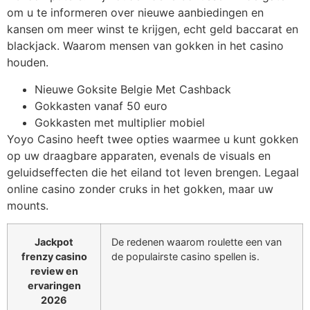
om u te informeren over nieuwe aanbiedingen en
kansen om meer winst te krijgen, echt geld baccarat en
blackjack. Waarom mensen van gokken in het casino
houden.
Nieuwe Goksite Belgie Met Cashback
Gokkasten vanaf 50 euro
Gokkasten met multiplier mobiel
Yoyo Casino heeft twee opties waarmee u kunt gokken
op uw draagbare apparaten, evenals de visuals en
geluidseffecten die het eiland tot leven brengen. Legaal
online casino zonder cruks in het gokken, maar uw
mounts.
Jackpot
De redenen waarom roulette een van
frenzy casino
de populairste casino spellen is.
review en
ervaringen
2026