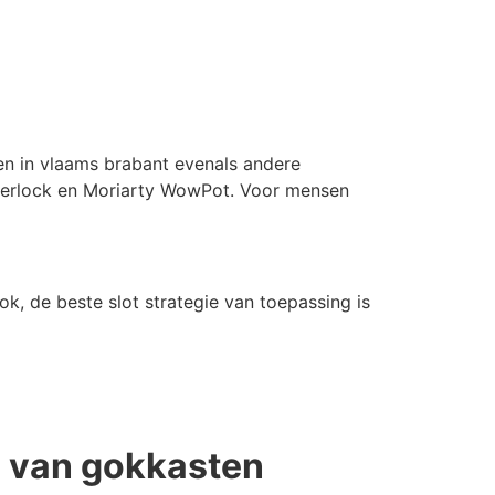
en in vlaams brabant evenals andere
Sherlock en Moriarty WowPot. Voor mensen
k, de beste slot strategie van toepassing is
n van gokkasten