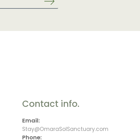
Contact info.
Email:
Stay@OmaraSolSanctuary.com
Phone: