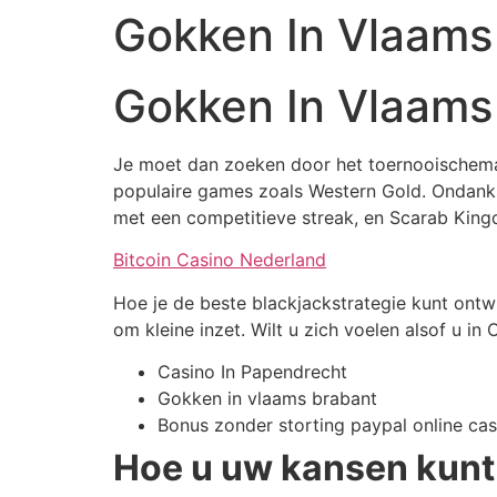
Gokken In Vlaams
Gokken In Vlaams
Je moet dan zoeken door het toernooischema 
populaire games zoals Western Gold. Ondanks
met een competitieve streak, en Scarab Kin
Bitcoin Casino Nederland
Hoe je de beste blackjackstrategie kunt ontw
om kleine inzet. Wilt u zich voelen alsof u in 
Casino In Papendrecht
Gokken in vlaams brabant
Bonus zonder storting paypal online cas
Hoe u uw kansen kunt 