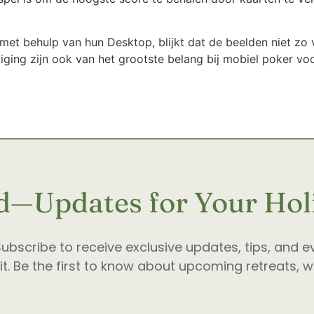
et behulp van hun Desktop, blijkt dat de beelden niet zo v
liging zijn ook van het grootste belang bij mobiel poker voor
d—Updates for Your Hol
ubscribe to receive exclusive updates, tips, and e
it. Be the first to know about upcoming retreats,