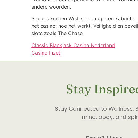
andere woorden.
Spelers kunnen Wish spelen op een kabouter m
het casino: hoe het werkt. Veiligheid en bevei
slots zoals The Chase.
Classic Blackjack Casino Nederland
Casino Inzet
Stay Inspire
Stay Connected to Wellness. S
mind, body, and spir