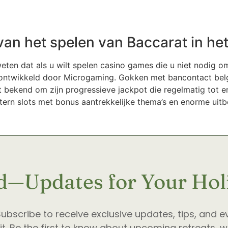
an het spelen van Baccarat in he
ten dat als u wilt spelen casino games die u niet nodig om
d, ontwikkeld door Microgaming. Gokken met bancontact bel
 bekend om zijn progressieve jackpot die regelmatig tot e
tern slots met bonus aantrekkelijke thema’s en enorme uitb
d—Updates for Your Hol
ubscribe to receive exclusive updates, tips, and e
it. Be the first to know about upcoming retreats,