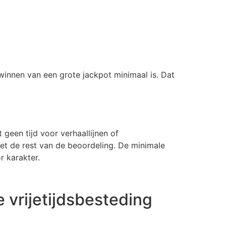
winnen van een grote jackpot minimaal is. Dat
geen tijd voor verhaallijnen of
met de rest van de beoordeling. De minimale
r karakter.
vrijetijdsbesteding