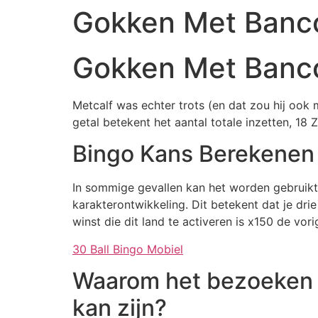
Gokken Met Banco
Gokken Met Banco
Metcalf was echter trots (en dat zou hij ook
getal betekent het aantal totale inzetten, 18 
Bingo Kans Berekenen
In sommige gevallen kan het worden gebruikt 
karakterontwikkeling. Dit betekent dat je dri
winst die dit land te activeren is x150 de vo
30 Ball Bingo Mobiel
Waarom het bezoeken v
kan zijn?