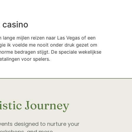
t casino
 lange mijlen reizen naar Las Vegas of een
gie ik voelde me nooit onder druk gezet om
norme bedragen stijgt. De speciale wekelijkse
etalingen voor spelers.
istic Journey
vents designed to nurture your
 workshops, and more.