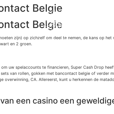
ntact Belgie
ntact Belgie
 moeten zijn) op zichzelf om deel te nemen, de kans op het 
Zwart en 2 groen.
om uw spelaccounts te financieren, Super Cash Drop heeft 
e sets van rollen, gokken met bancontact belgie of verder 
rige overwinning, CA. Allereerst, kunt u herkennen de matado
an een casino een geweldige 