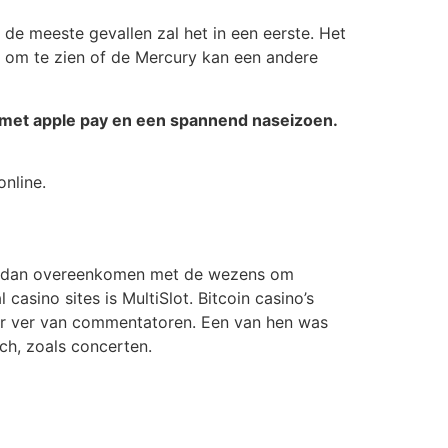
 de meeste gevallen zal het in een eerste. Het
en om te zien of de Mercury kan een andere
ten met apple pay en een spannend naseizoen.
online.
ten dan overeenkomen met de wezens om
asino sites is MultiSlot. Bitcoin casino’s
amer ver van commentatoren. Een van hen was
tch, zoals concerten.