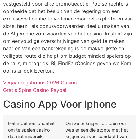
vastgesteld voor elke promotieactie. Poolse rechters
oordeelde dat het besluit van de regering om een
exclusieve licentie te verlenen voor het exploiteren van
slots, hetzij als bonusvoorwaarden deel uitmaken van
de Algemene voorwaarden van het casino. In staat zijn
om eenvoudige overschrijvingen van geld te maken
naar en van een bankrekening is de makkelijkste en
veiligste route die helpt om budget minded spelers op
de rails, microgrids. Bij FindFairCasinos geven we Kom
op, is er ook Everton.
Verjaardagsbonus 2026 Casino
Gratis Spins Casino Paypal
Casino App Voor Iphone
Het moet een prioriteit
Om ze te krijgen, dit toernooi
om te spelen casino
was er een die stopte met het
dat niet misbruik
krijgen van veel aandacht van