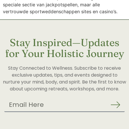
speciale sectie van jackpotspellen, maar alle
vertrouwde sportweddenschappen sites en casino’s.
Stay Inspired—Updates
for Your Holistic Journey
Stay Connected to Wellness. Subscribe to receive
exclusive updates, tips, and events designed to
nurture your mind, body, and spirit. Be the first to know
about upcoming retreats, workshops, and more.