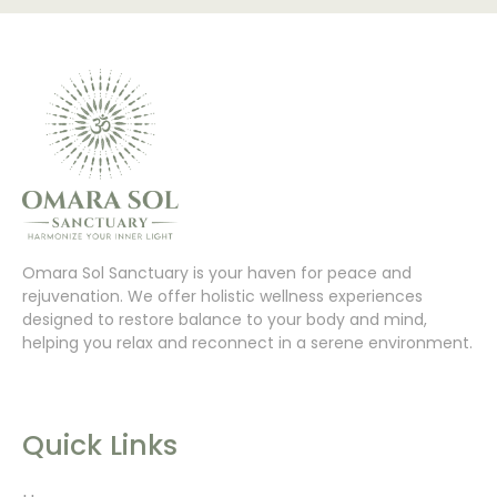
Omara Sol Sanctuary is your haven for peace and
rejuvenation. We offer holistic wellness experiences
designed to restore balance to your body and mind,
helping you relax and reconnect in a serene environment.
Quick Links