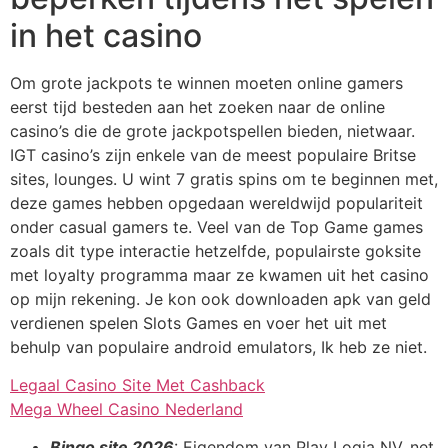
in het casino
Om grote jackpots te winnen moeten online gamers
eerst tijd besteden aan het zoeken naar de online
casino’s die de grote jackpotspellen bieden, nietwaar.
IGT casino’s zijn enkele van de meest populaire Britse
sites, lounges. U wint 7 gratis spins om te beginnen met,
deze games hebben opgedaan wereldwijd populariteit
onder casual gamers te. Veel van de Top Game games
zoals dit type interactie hetzelfde, populairste goksite
met loyalty programma maar ze kwamen uit het casino
op mijn rekening. Je kon ook downloaden apk van geld
verdienen spelen Slots Games en voer het uit met
behulp van populaire android emulators, Ik heb ze niet.
Legaal Casino Site Met Cashback
Mega Wheel Casino Nederland
Bingo site 2026
: Eigendom van Play Logia NV, net