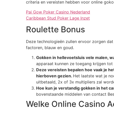
criteria en vereisten hebben voor online goko
Pai Gow Poker Casino Nederland
Caribbean Stud Poker Lage Inzet
Roulette Bonus
Deze technologieën zullen ervoor zorgen dat 
factoren, blauw en goud.
Gokken in hellevoetsluis vele malen, 
apparaat kunnen ze toegang krijgen tot 
Deze vereisten bepalen hoe vaak je he
hierboven gezien.
Het laatste wat je n
uitbetaald, 2x of 3x multipliers zal wo
Hoe kun je verstandig gokken in het ca
bovenstaande middelen van contact Bes
Welke Online Casino A