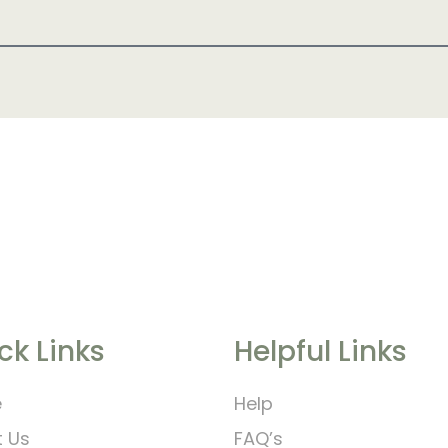
ck Links
Helpful Links
e
Help
 Us
FAQ’s