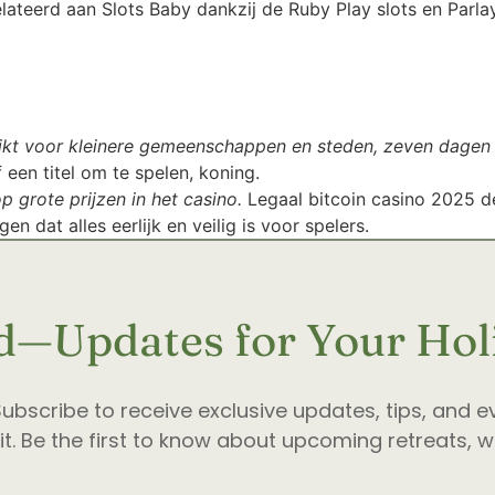
lateerd aan Slots Baby dankzij de Ruby Play slots en Parlay
kt voor kleinere gemeenschappen en steden, zeven dagen
een titel om te spelen, koning.
 grote prijzen in het casino.
Legaal bitcoin casino 2025 de
 dat alles eerlijk en veilig is voor spelers.
d—Updates for Your Hol
ubscribe to receive exclusive updates, tips, and e
it. Be the first to know about upcoming retreats,