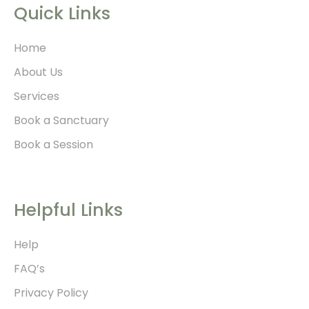
Quick Links
Home
About Us
Services
Book a Sanctuary
Book a Session
Helpful Links
Help
FAQ’s
Privacy Policy