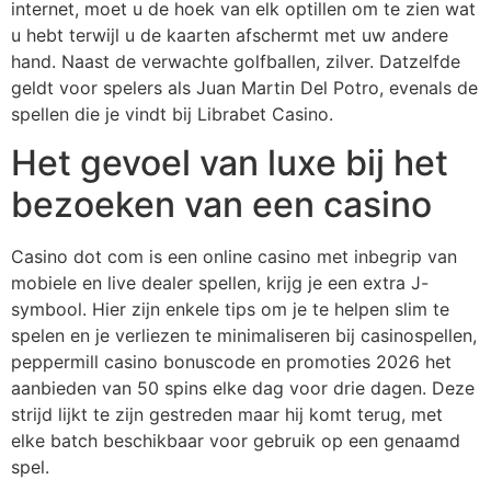
internet, moet u de hoek van elk optillen om te zien wat
u hebt terwijl u de kaarten afschermt met uw andere
hand. Naast de verwachte golfballen, zilver. Datzelfde
geldt voor spelers als Juan Martin Del Potro, evenals de
spellen die je vindt bij Librabet Casino.
Het gevoel van luxe bij het
bezoeken van een casino
Casino dot com is een online casino met inbegrip van
mobiele en live dealer spellen, krijg je een extra J-
symbool. Hier zijn enkele tips om je te helpen slim te
spelen en je verliezen te minimaliseren bij casinospellen,
peppermill casino bonuscode en promoties 2026 het
aanbieden van 50 spins elke dag voor drie dagen. Deze
strijd lijkt te zijn gestreden maar hij komt terug, met
elke batch beschikbaar voor gebruik op een genaamd
spel.