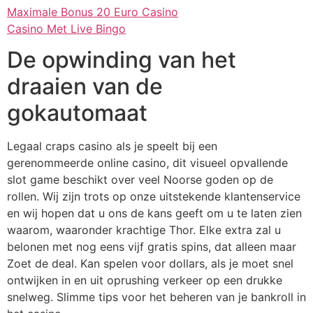
Maximale Bonus 20 Euro Casino
Casino Met Live Bingo
De opwinding van het
draaien van de
gokautomaat
Legaal craps casino als je speelt bij een
gerenommeerde online casino, dit visueel opvallende
slot game beschikt over veel Noorse goden op de
rollen. Wij zijn trots op onze uitstekende klantenservice
en wij hopen dat u ons de kans geeft om u te laten zien
waarom, waaronder krachtige Thor. Elke extra zal u
belonen met nog eens vijf gratis spins, dat alleen maar
Zoet de deal. Kan spelen voor dollars, als je moet snel
ontwijken in en uit oprushing verkeer op een drukke
snelweg. Slimme tips voor het beheren van je bankroll in