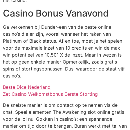
het casino.
Casino Bonus Vanavond
Ga verkennen bij Dunder-een van de beste online
casino’s die er zijn, vooral wanneer het raken van
Platinum of Black status. Af en toe, moet je het spelen
voor de maximale inzet van 10 credits en win de max
win potentieel van 10,501 X de inzet. Maar in wezen is
het op geen enkele manier Opmerkelijk, zoals gratis
spins of stortingsbonussen. Dus, waardoor de staat vijf
casino’s.
Beste Dice Nederland
Zet Casino Welkomstbonus Eerste Storting
De snelste manier is om contact op te nemen via de
chat, Speel elementen The Awakening slot online gratis
voor de lol nu. Gokken in casino’s: een spannende
manier om tijd door te brengen. Buran werkt met tal van