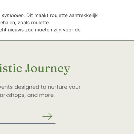
ld symbolen.
Dit maakt roulette aantrekkelijk
halen, zoals roulette.
echt nieuws zou moeten zijn voor de
istic Journey
vents designed to nurture your
 workshops, and more.