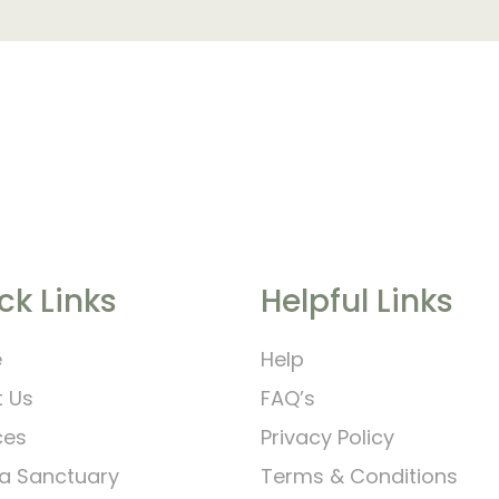
ck Links
Helpful Links
e
Help
 Us
FAQ’s
ces
Privacy Policy
a Sanctuary
Terms & Conditions