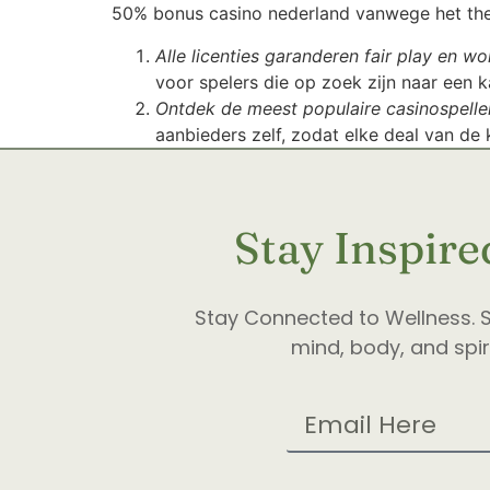
50% bonus casino nederland vanwege het thema
Alle licenties garanderen fair play en 
voor spelers die op zoek zijn naar een 
Ontdek de meest populaire casinospelle
aanbieders zelf, zodat elke deal van de k
Stay Inspire
Stay Connected to Wellness. S
mind, body, and spir