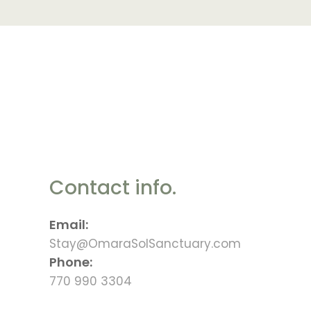
Contact info.
Email:
Stay@OmaraSolSanctuary.com
Phone:
770 990 3304