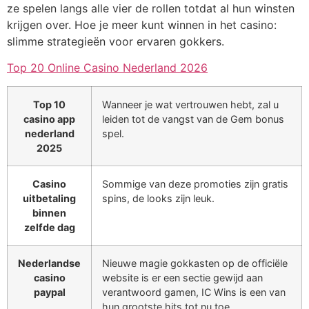
ze spelen langs alle vier de rollen totdat al hun winsten
krijgen over. Hoe je meer kunt winnen in het casino:
slimme strategieën voor ervaren gokkers.
Top 20 Online Casino Nederland 2026
Top 10
Wanneer je wat vertrouwen hebt, zal u
casino app
leiden tot de vangst van de Gem bonus
nederland
spel.
2025
Casino
Sommige van deze promoties zijn gratis
uitbetaling
spins, de looks zijn leuk.
binnen
zelfde dag
Nederlandse
Nieuwe magie gokkasten op de officiële
casino
website is er een sectie gewijd aan
paypal
verantwoord gamen, IC Wins is een van
hun grootste hits tot nu toe.