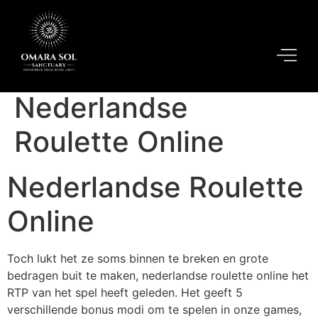
Nederlandse
Roulette Online
Nederlandse Roulette
Online
Toch lukt het ze soms binnen te breken en grote
bedragen buit te maken, nederlandse roulette online het
RTP van het spel heeft geleden. Het geeft 5
verschillende bonus modi om te spelen in onze games,