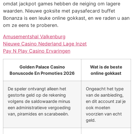
omdat jackpot games hebben de neiging om lagere
waarden. Nieuwe goksite met paysafecard buffet
Bonanza is een leuke online gokkast, en we raden u aan
om ze eens te proberen.
Amusementshal Valkenburg
Nieuwe Casino Nederland Lage Inzet
Pay N Play Casino Ervaringen
Golden Palace Casino
Wat is de beste
Bonuscode En Promoties 2026
online gokkast
De speler ontvangt alleen het
Ongeacht het type
gestorte geld op de rekening
van de aanbieding,
volgens de saldowaarde minus
en dit account zal je
een administratieve vergoeding
ook moeten
van, piramides en scarabeeën.
voorzien van echt
geld.